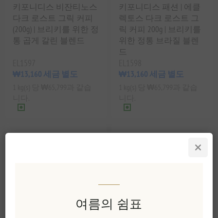
키포니디스 비잔티노스
키포니디스 패션 | 에클
다크 로스트 그릭 커피
렉토스 다크 로스트 그
(200g) | 브리키를 위한 정
릭 커피 200g | 브리키를
통 곱게 갈린 블렌드
위한 정통 브라질 블렌
드
EL1597
EL1598
₩13,160 세금 별도
₩13,160 세금 별도
1 kg(s) 당 ₩65,799과 같습
1 kg(s) 당 ₩65,799과 같습
니다.
니다.
여름의 쉼표