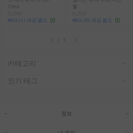
330ml
툴
EL2004
EL2010
₩24,511 세금 별도
₩16,286 세금 별도
1
2
3
카테고리
인기 태그
정보
내 계정