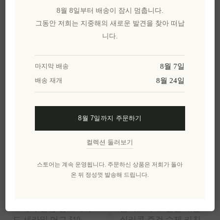
8월 8일부터 배송이 잠시 멈춥니다.
수제 반응유약 스톤웨
프리미엄 수공 제작된
그동안 저희는 지중해의 새로운 발견을 찾아 떠납
어 접시 시안 블루 27cm
크레타 세키디아 선물
니다.
세트 3 x 500ml 35도입니
다.
EL1636
EL1733
8월 7일
마지막 배송
₩53,446 세금 별도
₩151,338 세금 별도
8월 24일
배송 재개
8월 7일까지 주문하기
컬렉션 둘러보기
스토어는 계속 운영됩니다. 주문하신 상품은 저희가 돌아
온 뒤 정성껏 발송해 드립니다.
크레타 전통 핸드메이
올리브 우드 핸들 내열
드 세라믹 머그 310-
실리콘 주걱 수제 키친