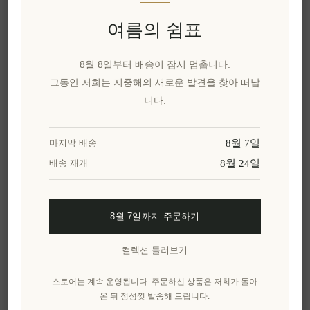
Braintree, PayPal 또는 Revolut을
통해
여름의 쉼표
처리됩니다. 당사는 귀하의 신용카드 번
호를 서버에 저장하지 않습니다.
8월 8일부터 배송이 잠시 멈춥니다.
자동으로 수집되는 데이터: IP 주소, 웹
그동안 저희는 지중해의 새로운 발견을 찾아 떠납
브라우저 유형, 운영 체제 및 이 웹사이
니다.
트에서의 활동 내역.
8월 7일
마지막 배송
3. 당사의 데이터 활용
8월 24일
배송 재개
구체적으로, 우리는 다음과 같은 목적으로 데
이터를 사용합니다:
8월 7일까지 주문하기
주문 처리 및 고객 지원 담당.
컬렉션 둘러보기
제품 및 웹사이트 기능 개선.
마케팅 관련 정보 수신 (단, 귀하가 명시
스토어는 계속 운영됩니다. 주문하신 상품은 저희가 돌아
적으로 동의한 경우에만 해당).
온 뒤 정성껏 발송해 드립니다.