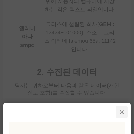
위해 사용자의 컴퓨터에 저장
하는 작은 텍스트 파일입니다.
그리스에 설립된 회사(GEMI:
엘레니
124248001000), 주소는 그리
아나
스 아테네 Ialemou 65a, 11142
smpc
입니다.
2. 수집된 데이터
당사는 귀하로부터 다음과 같은 데이터(개인
정보 포함)를 수집할 수 있습니다.
이름, 생년월일, 성별.
이메일 주소 및 전화번호와 같은 연락처
정보.
금융 정보: 결제 정보는
Stripe,