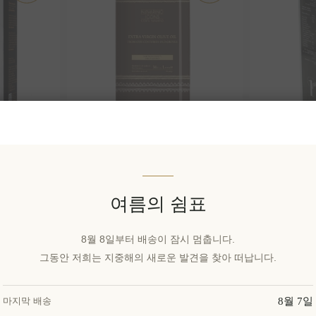
베스트 엑
나바리노 아이콘 엑스트라 버
ELL1A 야
일 - 마
진 올리브 오일 – 코로네이키
함량이 높
 저산도, 냉
1000ml 캔 | 수상 경력에 빛나
기 수확 | 
빛나는 그
는, 조기 수확, 냉압착 방식의
그리스산 
여름의 쉼표
리용 오
프리미엄 그리스산 엑스트라
브 오일, 
버진 올리브 오일
블렌드
8월 8일부터 배송이 잠시 멈춥니다.
EL426
EL1974
그동안 저희는 지중해의 새로운 발견을 찾아 떠납니다.
₩36,148 세금 별도
₩787,04
습니다.
1 lt 당 ₩36,148과 같습니다.
1 lt 당 ₩2
8월 7일
마지막 배송