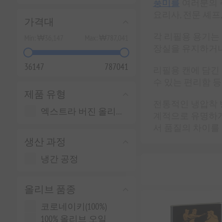
풍미를
여러분의 
요리사, 전문 셰
가격대
각 리필용 용기는
Min:
₩36,147
Max:
₩787,041
장실을 유지하거나
36147
787041
리필용 캔에 담긴
수 있는 편리함 
제품 유형
전통적인 냉압착 
엑스트라 버진 올리브 오일
계적으로 유명하게
서 품질의 차이를
생산 과정
냉간 공정
올리브 품종
코로네이키(100%)
100% 올리브 오일