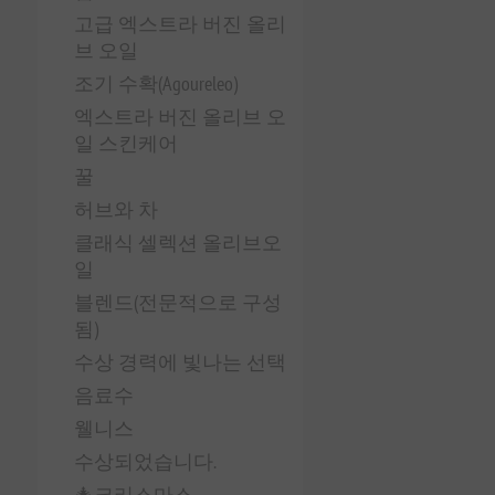
고급 엑스트라 버진 올리
브 오일
조기 수확(Agoureleo)
엑스트라 버진 올리브 오
일 스킨케어
꿀
허브와 차
클래식 셀렉션 올리브오
일
블렌드(전문적으로 구성
됨)
수상 경력에 빛나는 선택
음료수
웰니스
수상되었습니다.
🎄크리스마스