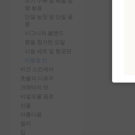
조기 수확 및 페놀 함
량 높음
단일 농장 및 단일 품
종
시그니처 블렌드
향을 첨가한 오일
시음 세트 및 항공편
리필용 틴
비건 스킨케어
촛불과 디퓨저
크레타의 맛
비알코올 음료
선물
아름다움
델리
집