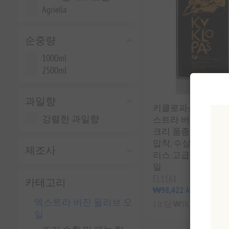
Agrielia
순중량
1000ml
2500ml
과일향
키클로파스 얼리 하
강렬한 과일향
스트라 버진 올리브 오
크리 품종 | 2.5L 캔,
압착, 수상 경력에 
제조사
리스 고급 요리 마무
일
EL1161
카테고리
₩98,422 세금 별도
엑스트라 버진 올리브 오
1 lt 당 ₩39,369과 같
일