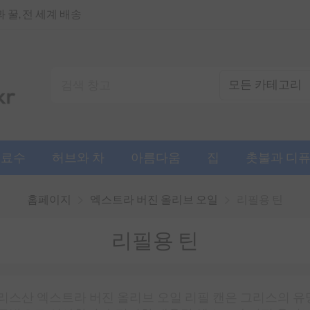
꿀, 전 세계 배송
음료수
허브와 차
아름다움
집
촛불과 디
홈페이지
엑스트라 버진 올리브 오일
리필용 틴
리필용 틴
리스산 엑스트라 버진 올리브 오일 리필 캔은 그리스의 유