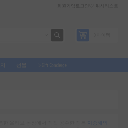
회원가입
로그인
위시리스트
0 아이템
퓨저
선물
✨Gift Concierge
명한 올리브 농장에서 직접 공수한 정통
지중해의