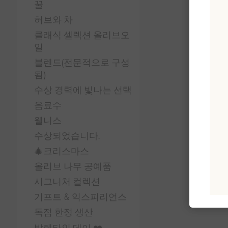
꿀
허브와 차
클래식 셀렉션 올리브오
일
블렌드(전문적으로 구성
됨)
수상 경력에 빛나는 선택
음료수
웰니스
수상되었습니다.
🎄크리스마스
올리브 나무 공예품
시그니처 컬렉션
기프트 & 익스피리언스
독점 한정 생산
발렌타인 데이 ❤️