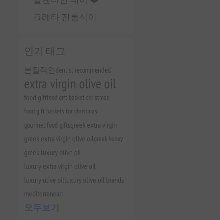
크레타 전통식이
인기 태그
본질적인
dentist recommended
extra virgin olive oil
food gift
food gift basket christmas
food gift baskets for christmas
gourmet food gifts
greek extra virgin
greek extra virgin olive oil
greek honey
greek luxury olive oil
luxury extra virgin olive oil
luxury olive oil
luxury olive oil brands
mediterranean
모두보기