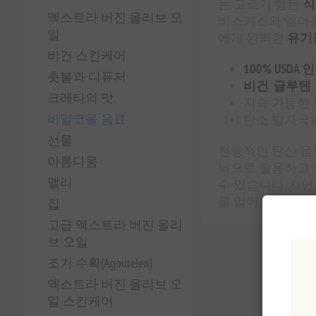
는 고르기 힘든
식
엑스트라 버진 올리브 오
비스커스와 엘더플
일
에게 완벽한
유기
비건 스킨케어
100% USDA
촛불과 디퓨저
비건
,
글루텐
크레타의 맛
지속 가능한
비알코올 음료
탄소 발자국
선물
전통적인 탄산 음
아름다움
닉으로 활용하고 
델리
수 있습니다. 자
를 알아보세요!
집
고급 엑스트라 버진 올리
브 오일
조기 수확(Agoureleo)
엑스트라 버진 올리브 오
일 스킨케어