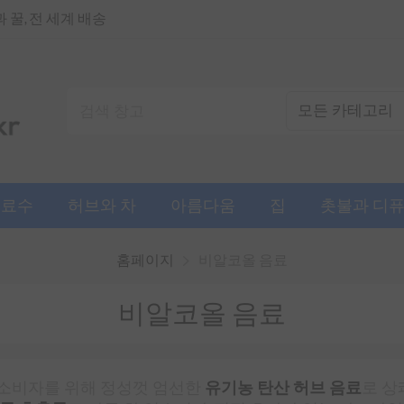
꿀, 전 세계 배송
음료수
허브와 차
아름다움
집
촛불과 디
홈페이지
비알코올 음료
비알코올 음료
소비자를 위해 정성껏 엄선한
유기농 탄산 허브 음료
로 상