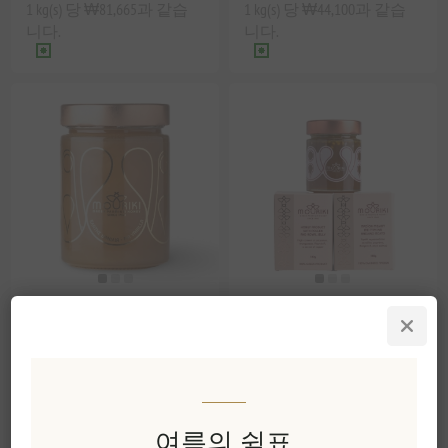
1 kg(s) 당 ₩81,665과 같습
1 kg(s) 당 ₩44,100과 같습
니다.
니다.
모리키 퓨어 전나무 바
모리키 로얄허니 그리
닐라 꿀 엘라티스 300g
스 오크꿀 로얄젤리 비
폴렌 180g 프리미엄 천
연꿀
EL1866
EL1716
₩19,600 세금 별도
₩16,333 세금 별도
여름의 쉼표