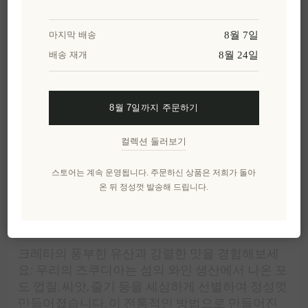
향미를 드러냅니다.
8월 7일
마지막 배송
35N은 지구의 35N 위도에 위치한 작은 곳을 상징합
8월 24일
배송 재개
니다. 5,000년의 역사를 자랑하는 고대 섬의 위치로,
주민들이 항상 마음과 영혼으로 살아온 섬이 크레
타입니다. 이 술의 이름은 즈쿠디아(Tsikoudia)입니다.
8월 7일까지 주문하기
크레타의 햇빛 가득한 해변으로 옮겨가는 느낌을
느껴보세요. 우리의 프리미엄 크레타 즈쿠디아(라
컬렉션 둘러보기
키) 선물 세트는 고품질의 정통 크레타 즈쿠디아를
선보이는 훌륭한 컬렉션입니다. 레디스모에서 전
스토어는 계속 운영됩니다. 주문하신 상품은 저희가 돌아
통적인 구리 알람비크를 사용하여 소량으로 증류
온 뒤 정성껏 발송해 드립니다.
된 이 선물 세트에는 500ml 용량의 세 병이 포함되
어 있습니다.
크레타의 풍부한 유산과 강렬한 맛을 경험해보세
요: 우리의 즈쿠디아는 섬의 와인 생산에서 나온 포
도 껍질, 씨앗, 줄기 등을 세심하게 선별하여 정성껏
만들어졌습니다. 이 전통적인 방법으로 만들어진