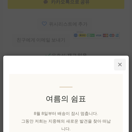
카카오톡으로 공유
위시리스트에 추가
친구에게 이메일 보내기
유효성:
재고 있음
배달 날짜:
2~8일
개요
리뷰
제품에 대하여
여름의 쉼표
섬의 선별 포도원에서 생산된 크레타 최고의 포도
8월 8일부터 배송이 잠시 멈춥니다.
로부터 나오는 술입니다. 레디스모의 구리 알람비
그동안 저희는 지중해의 새로운 발견을 찾아 떠납
크를 사용하여 장인 정통 증류과정을 거친 이 술은
니다.
완벽한 밸런스를 자랑하며 특유의 강렬하고 진한