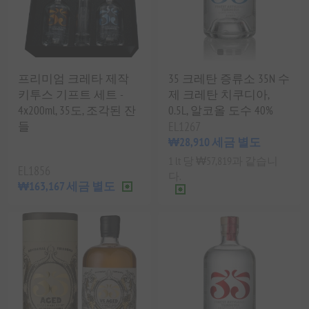
프리미엄 크레타 제작
35 크레탄 증류소 35N 수
키투스 기프트 세트 -
제 크레탄 치쿠디아,
4x200ml, 35도, 조각된 잔
0.5L, 알코올 도수 40%
들
EL1267
₩28,910 세금 별도
1 lt 당 ₩57,819과 같습니
EL1856
다.
₩163,167 세금 별도