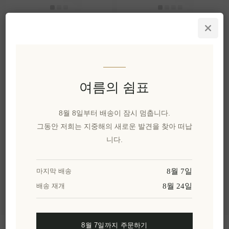
유기농 엑스트라 버진
유기농 엑스트라 버진
올리브 오일 LADOLEA
올리브 오일 LADOLEA
200ml
80ml
EL696
₩29,727 세금 별도
여름의 쉼표
1 lt 당 ₩148,631과 같습니
EL1612
다.
가격 책정 요청
8월 8일부터 배송이 잠시 멈춥니다.
그동안 저희는 지중해의 새로운 발견을 찾아 떠납
니다.
카테고리
인기 태그
8월 7일
마지막 배송
8월 24일
배송 재개
8월 7일까지 주문하기