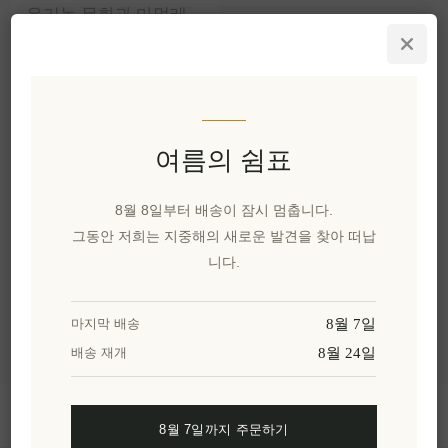
유기농 무화과 마멀레
이드 - 나바리노 아이콘
330그램
EL61
₩19,110 세금 별도
1 kg(s) 당 ₩57,908과 같습니
다.
여름의 쉼표
8월 8일부터 배송이 잠시 멈춥니다.
그동안 저희는 지중해의 새로운 발견을 찾아 떠납
카테고리
니다.
인기 태그
8월 7일
마지막 배송
8월 24일
배송 재개
정보
8월 7일까지 주문하기