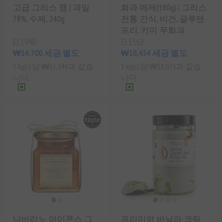
고급 그리스 잼 | 과일
화과 메제(180g) | 그리스
78%, 수제, 240g
전통 간식, 비건, 글루텐
프리, 키미 무화과
EL1940
EL1562
₩14,700 세금 별도
₩10,454 세금 별도
1 kg(s) 당 ₩61,249과 같습
1 kg(s) 당 ₩58,073과 같습
니다.
니다.
나바리노 아이콘스 그
프리미엄 바닐라 크림