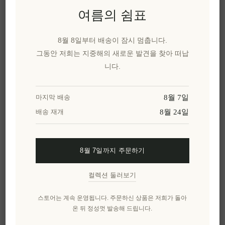
여름의 쉼표
친구에게 이메일 보내기
8월 8일부터 배송이 잠시 멈춥니다.
유효성:
재고 있음
그동안 저희는 지중해의 새로운 발견을 찾아 떠납
배달 날짜:
2~8일
니다.
8월 7일
마지막 배송
개요
리뷰
제품에 대하여
8월 24일
배송 재개
이 맛있는 마멀레이드는 5월에 수확한 유기농 신선
한
무화과
를 사용하여 메시니아 레시피에 따라 만
8월 7일까지 주문하기
들어졌습니다. 인공 향료나 보존제를 첨가하지 않
고 제한된 수량으로 생산됩니다. 부드러운 흰 치즈
컬렉션 둘러보기
와 함께 샐러드 드레싱으로, 또는 그리스 요거트와
함께 디저트로 즐길 수 있습니다.
스토어는 계속 운영됩니다. 주문하신 상품은 저희가 돌아
온 뒤 정성껏 발송해 드립니다.