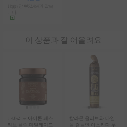
1 kg(s) 당 ₩52,464과 같습
니다.
이 상품과 잘 어울려요
나바리노 아이콘 페스
칼라몬 올리브와 타임
티브 플럼 마멀레이드 -
을 곁들인 아스카다 무