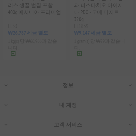
리스 생꿀 벌집 포함
과 피스타치오 아이지
400g 메시니아 프리미엄
나 PDO - 고메 디저트
320g
EL53
EL1839
₩26,787 세금 별도
₩9,147 세금 별도
1 kg(s) 당 ₩66,966과 같습
1 gram(s) 당 ₩29과 같습니
니다.
다.
정보
내 계정
고객 서비스