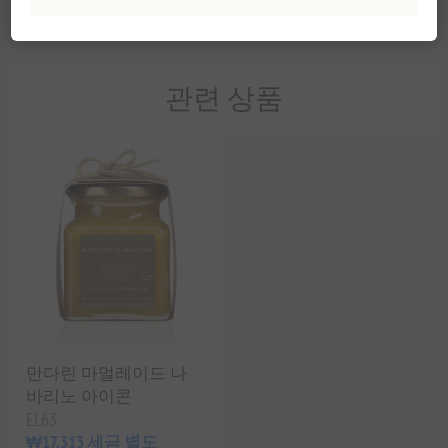
🏡 집들이 선물
🙏 감사 선물
🎄 크리스마스 선물
관련 상품
만다린 마멀레이드 나
바리노 아이콘
EL63
₩17,313 세금 별도