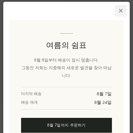
Sea Salt Flakes Basil & Garlic
Salt Odyssey 75g
EL901
₩7,723 세금 별도
1 kg(s) 당 ₩102,967과 같습
니다.
여름의 쉼표
8월 8일부터 배송이 잠시 멈춥니다.
카테고리
그동안 저희는 지중해의 새로운 발견을 찾아 떠납
니다.
인기 태그
8월 7일
마지막 배송
8월 24일
배송 재개
정보
8월 7일까지 주문하기