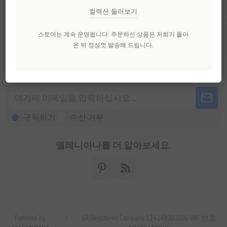
내 계정
컬렉션 둘러보기
고객 서비스
스토어는 계속 운영됩니다. 주문하신 상품은 저희가 돌아
온 뒤 정성껏 발송해 드립니다.
뉴스 레터
구독하기
수신 거부
엘레니아나를 더 알아보세요.
Powered by
|
GR. Registered Company 124248001000 VAT 번호: