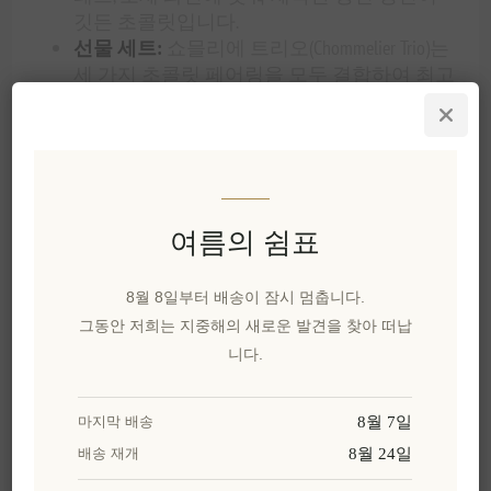
깃든 초콜릿입니다.
선물 세트:
쇼믈리에 트리오(Chommelier Trio)는
세 가지 초콜릿 페어링을 모두 결합하여 최고
의 미식 경험을 선사합니다.
향후 페어링:
독점 와인 컬렉션
과 함께 즐길
수 있도록 엄선된 스낵, 별미, 그리고 고급 간
식입니다.
와인 시음, 고급 만찬, 그리고 우아한 선물에 안성
여름의 쉼표
맞춤인 이 제품들은 와인 페어링은 진정한 와인
애호가들에게 잊지 못할 순간을 선사합니다.
8월 8일부터 배송이 잠시 멈춥니다.
저희의
와인 컬렉션
을 살펴보시고
초믈리에 와인
그동안 저희는 지중해의 새로운 발견을 찾아 떠납
페어링 트리오
와 함께 잊지 못할 시음 여정을 만
니다.
들어 보세요.
8월 7일
마지막 배송
8월 24일
배송 재개