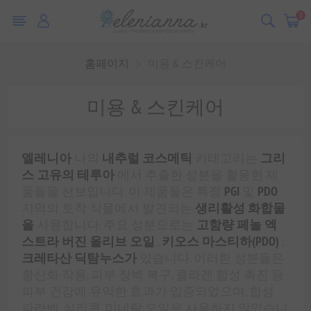
0
홈페이지
미용 & 스킨케어
미용 & 스킨케어
엘레니아
나의
내추럴 코스메틱
카테고리는
그리
스 고유의 테루아
에서 추출한 성분을 활용한 제
품들을 선보입니다. 이 제품들은 특정
PGI
및
PDO
지역의 토착 식물에서 발견되는
생리활성 화합물
을
사용합니다. 주요 성분으로는
고함량 페놀 엑
스트라 버진 올리브 오일
,
키오스 마스티하(PDO)
,
크레타산 딕탐누스가
있습니다. 이러한 성분들은
항산화 작용, 피부 장벽 복구, 콜라겐 합성 촉진 등
피부 건강에 유익한 효과가 입증되었으며, 합성
파라벤, 실리콘, 미네랄 오일은 사용하지 않았습니