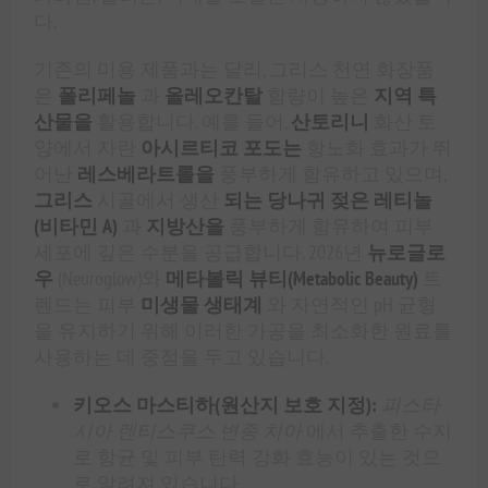
다.
기존의 미용 제품과는 달리, 그리스 천연 화장품
은
폴리페놀
과
올레오칸탈
함량이 높은
지역 특
산물을
활용합니다. 예를 들어,
산토리니
화산 토
양에서 자란
아시르티코 포도는
항노화 효과가 뛰
어난
레스베라트롤을
풍부하게 함유하고 있으며,
그리스
시골에서 생산
되는 당나귀 젖은
레티놀
(비타민 A)
과
지방산을
풍부하게 함유하여 피부
세포에 깊은 수분을 공급합니다. 2026년
뉴로글로
우
(Neuroglow)와
메타볼릭 뷰티(Metabolic Beauty)
트
렌드는 피부
미생물 생태계
와 자연적인 pH 균형
을 유지하기 위해 이러한 가공을 최소화한 원료를
사용하는 데 중점을 두고 있습니다.
키오스 마스티하(원산지 보호 지정):
피스타
시아 렌티스쿠스 변종 치아
에서 추출한 수지
로 항균 및 피부 탄력 강화 효능이 있는 것으
로 알려져 있습니다.