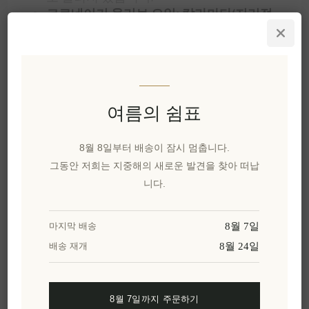
코로네이키 올리브 오일:
칼라마타(지리적
표시 보호 지역)
또는
크레타(원산지 보호 지
역)
와 같은 지역에서 생산되며
비타민 E
와
스쿠알렌이
풍부합니다.
크레타 디타니(딕탐누스):
상처 치유 및 진정
효과가 뛰어난 크레타 고유종 허브(
오리가눔
여름의 쉼표
딕탐누스
).
코자니산 사프란(원산지 보호 지정):
크로신
과
크로세틴을
함유하고 있으며, 이 강력한
8월 8일부터 배송이 잠시 멈춥니다.
카로티노이드 성분은 피부톤을 밝고 고르게
그동안 저희는 지중해의 새로운 발견을 찾아 떠납
가꿔줍니다.
니다.
에게해 타임 꿀:
민감한 피부에 적합한
항균
효소가 함유된 천연 보습제입니다.
8월 7일
마지막 배송
자주 묻는 질문
8월 24일
배송 재개
그리스 천연 화장품에 주로 사용되는 방부제는 무
엇인가요?
일반적으로 이러한 제형은 합성 방부제를 사용하
8월 7일까지 주문하기