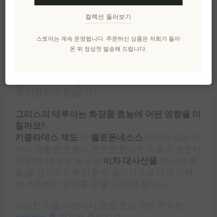
지 않고 안정성을 유지하기 위해
비타민 E(토코페
롤)
,
로즈마리 추출물
및
에센셜 오일
과 같은 천연
컬렉션 둘러보기
보존 시스템을 활용합니다.
스토어는 계속 운영됩니다. 주문하신 상품은 저희가 돌아
이 제품들은 피부 질환에 적합한가요?
온 뒤 정성껏 발송해 드립니다.
밀랍(Cera Alba)
과
알로에 베라
와 같은 많은 성분들
은 항염증 효과 덕분에
그리스 약전
에서
습진
,
건
선
,
아토피 피부염
증상을 완화하는 데 전통적으
로 사용되어 왔습니다.
그리스의 테루아는 화장품 효능에 어떤 영향을 미
칠까요?
키클라데스 제도
와
펠로폰네소스
반도와 같은 지
역의 강렬한 햇빛과 건조한 환경은 식물이 생존하
기 위해 더 높은 농도의
이차 대사산물
(항산화 물
질)을 생성하도록 만들며, 결과적으로 더욱 강력
한 스킨케어 원료를 얻을 수 있게 됩니다.
자세한 기술 사양이나 원료 조달 관련 문의는
/contactus 를
방문해 주십시오.