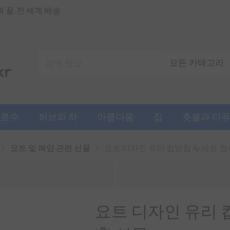
꿀, 전 세계 배송
음료수
허브와 차
아름다움
집
촛불과 디
요트 및 해양 관련 선물
요트 디자인 유리 컵받침 4p 세트 정사
요트 디자인 유리 컵받