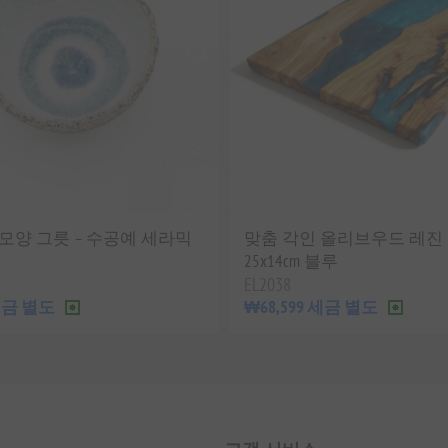
모양 그릇 – 수공예 세라믹
맞춤 각인 올리브우드 레진
25x14cm 블루
EL2038
 세금 별도
₩68,599 세금 별도