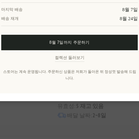
장바구에 담기
8월 7일
마지막 배송
8월 24일
배송 재개
이 특별한 선물을 공유해보세요
8월 7일까지 주문하기
컬렉션 둘러보기
위시리스트에 추가
친구
스토어는 계속 운영됩니다. 주문하신 상품은 저희가 돌아온 뒤 정성껏 발송해 드립
니다.
유효성:
5 재고 있음
배달 날짜:
2~8일