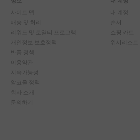
정보
내 계정
사이트 맵
내 계정
배송 및 처리
순서
리워드 및 로열티 프로그램
쇼핑 카트
개인정보 보호정책
위시리스트
반품 정책
이용약관
지속가능성
알코올 정책
회사 소개
문의하기