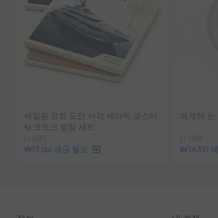
세일링 요트 도안 사각 세라믹 코스터
에게해 눈 
4p 코르크 받침 세트
EL2043
EL1986
₩57,166 세금 별도
₩24,337