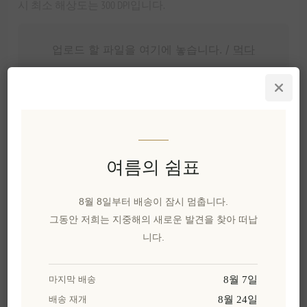
시 최소 해상도는 300 DPI입니다.
업로드 할 파일을 여기에 놓습니다. /
먹다
*
저작권 확인
본인은 이 작품의 저작권을 소유하고 있거나 사용 허가를
받았음을 확인합니다.
본인은 이 작품의 저작권을 소유하고 있거나 사용 허
여름의 쉼표
가를 받았음을 확인합니다.
8월 8일부터 배송이 잠시 멈춥니다.
그동안 저희는 지중해의 새로운 발견을 찾아 떠납
니다.
₩57,574 세금 별도
지난 30일 동안의 최저가: ₩57,574 세금 별도
8월 7일
마지막 배송
8월 24일
배송 재개