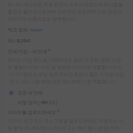
입니다. 매끄러운 무광 표면과 코르크 받침으로 테이블을
흠집과 물자국으로부터 안전하게 보호하며, 마린 감성의
인테리어 소품으로도 완벽합니다.
제조 업체:
Aurean
SKU:
EL2043
*
인쇄 마감 — UV 인쇄
원하는 마감 방식을 선택하세요. 일반 UV 코팅: 평면, 선명
한 풀컬러 인쇄 - 사진 및 복잡한 이미지에 적합합니다. 시
그니처 엠보싱 코팅: 입체적이고 촉감이 좋은 수작업 마감
- 로고, 모노그램, 해양 관련 모티브에 가장 적합합니다.
표준 UV 인쇄
서명 양각 [+₩8,225 ]
*
이미지를 업로드하세요
이미지, 로고 또는 모노그램을 업로드하세요. 지원되는 파
일 형식: JPG, PNG, PDF, AI, SVG (로고는 벡터 형식 권장). 인쇄