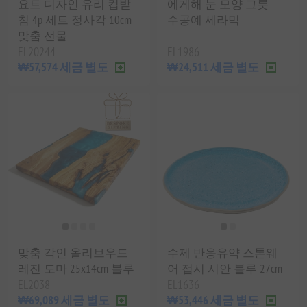
요트 디자인 유리 컵받
에게해 눈 모양 그릇 –
침 4p 세트 정사각 10cm
수공예 세라믹
맞춤 선물
EL20244
EL1986
₩57,574 세금 별도
₩24,511 세금 별도
맞춤 각인 올리브우드
수제 반응유약 스톤웨
레진 도마 25x14cm 블루
어 접시 시안 블루 27cm
EL2038
EL1636
₩69,089 세금 별도
₩53,446 세금 별도