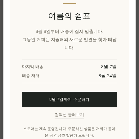
여름의 쉼표
정보
8월 8일부터 배송이 잠시 멈춥니다.
내 계정
그동안 저희는 지중해의 새로운 발견을 찾아 떠납
니다.
고객 서비스
8월 7일
마지막 배송
8월 24일
배송 재개
뉴스 레터
8월 7일까지 주문하기
구독하기
수신 거부
컬렉션 둘러보기
엘레니아나를 더 알아보세요.
스토어는 계속 운영됩니다. 주문하신 상품은 저희가 돌아
온 뒤 정성껏 발송해 드립니다.