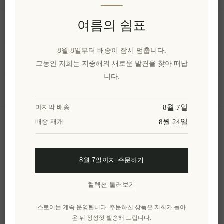
여름의 쉼표
정보
8월 8일부터 배송이 잠시 멈춥니다.
내 계정
그동안 저희는 지중해의 새로운 발견을 찾아 떠납
니다.
고객 서비스
8월 7일
마지막 배송
8월 24일
배송 재개
뉴스 레터
8월 7일까지 주문하기
구독하기
수신 거부
컬렉션 둘러보기
엘레니아나를 더 알아보세요.
스토어는 계속 운영됩니다. 주문하신 상품은 저희가 돌아
온 뒤 정성껏 발송해 드립니다.