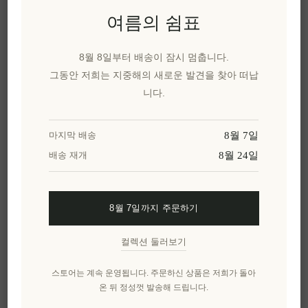
이트 트러플과 최고급 재료를 사용하여 그리스 전
여름의 쉼표
통 방식으로 정성껏 만들어낸 부드럽고 향긋한 소
스입니다. 평범한 요리를 특별한 만찬으로 탈바꿈
8월 8일부터 배송이 잠시 멈춥니다.
시켜 줍니다.
그동안 저희는 지중해의 새로운 발견을 찾아 떠납
화이트 트러플 소스를 선택해야
니다.
하는 이유는 무엇일까요?
8월 7일
마지막 배송
최고급 마그나툼 및 튜버 보르키이 화이트 트
8월 24일
배송 재개
러플로 진정한 미식의 풍미를 선사합니다.
엄선된 지역에서 공수한 100% 그리스산 재료
만을 사용했으며 인공 방부제를 첨가하지 않
았습니다.
8월 7일까지 주문하기
부드럽고 벨벳 같은 질감에 은은한 흙내음이
감도는 향긋한 향이 더해졌습니다.
컬렉션 둘러보기
파스타, 리조또, 고기, 채소 등 다양한 요리에 활
스토어는 계속 운영됩니다. 주문하신 상품은 저희가 돌아
용 가능한 다용도 조리 도구입니다.
온 뒤 정성껏 발송해 드립니다.
소량만으로도 탁월한 깊이감과 세련된 마무리