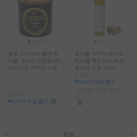
솔트 오디세이 블랙 트
트러플 시어리 화이트
러플 그리스 천일염 60g
트러플 엑스트라 버진
프리미엄 마무리 소금
올리브 오일 250ml
EL2018
₩24,483 세금 별도
1 lt 당 ₩97,929과 같습니
EL2084
다.
₩17,023 세금 별도
정보