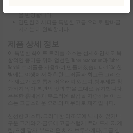
감을 선사합니다.
깔끔하고 자연스러운 맛은 진정한 장인 정신
을 반영합니다.
간단한 레시피를 특별한 고급 요리로 탈바꿈
시키는 데 완벽합니다.
제품 상세 정보
이 특별한 화이트 트러플 소스는 섬세하면서도 복
합적인 풍미를 위해 엄선된 Tuber magnatum과 Tuber
Borchii 트러플을 사용하여 만들어졌습니다. 180g 한
병에는 야생에서 채취한 트러플과 최고급 그리스
산 재료가 조화롭게 어우러져 있으며, 방부제를 첨
가하지 않아 본연의 맛과 향을 그대로 유지합니다.
은은한 흙내음과 부드러운 질감을 자랑하는 이 소
스는 고급스러운 요리의 마무리로 제격입니다.
신선한 파스타, 크리미한 리조또에 넉넉히 얹거나
구운 고기와 가금류에 고급스럽게 뿌려 드세요. 계
란, 으깬 감자, 부드러운 치즈, 브루스케타, 고급 샌