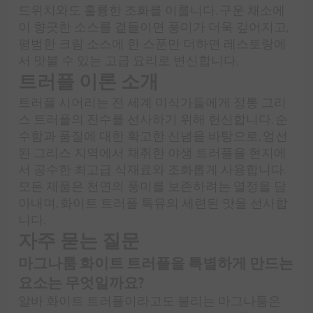
드위치와도 훌륭한 조화를 이룹니다. 구운 채소에
이 향긋한 소스를 곁들이면 풍미가 더욱 깊어지고,
평범한 크림 소스에 한 스푼만 더하면 레스토랑에
서 맛볼 수 있는 고급 요리로 변신합니다.
트러플 이론 소개
트러플 시어리는 전 세계 미식가들에게 정통 그리
스 트러플의 진수를 선사하기 위해 헌신합니다. 순
수함과 품질에 대한 확고한 신념을 바탕으로, 엄선
된 그리스 지역에서 채취한 야생 트러플을 현지에
서 공수한 최고급 식재료와 조화롭게 사용합니다.
모든 제품은 천연의 풍미를 보존하려는 열정을 담
아내며, 화이트 트러플 특유의 세련된 맛을 선사합
니다.
자주 묻는 질문
마그나툼 화이트 트러플을 특별하게 만드는
요소는 무엇일까요?
알바 화이트 트러플이라고도 불리는 마그나툼은