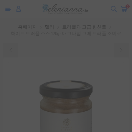
0
홈페이지
델리
트러플과 고급 향신료
화이트 트러플 소스 120g - 매그나텀 고메 트러플 조미료