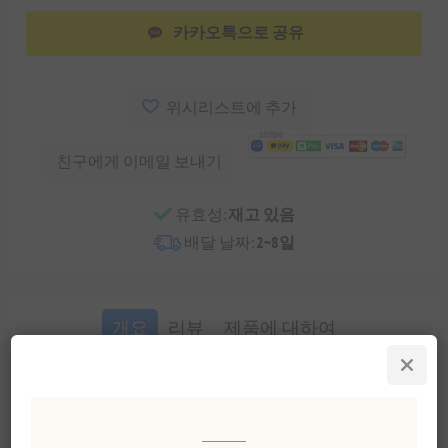
카카오톡으로 공유
위시리스트에 추가
친구에게 이메일 보내기
유효성:
재고 있음
배달 날짜:
2~8일
개요
리뷰
제품에 대하여
세계에서 가장 귀한 마그나툼 트러플을 사용한 화
이트 트러플 소스로 진정한 미식의 향연을 경험해
보세요. 120g 용량의 이 소스는 야생에서 채취한 화