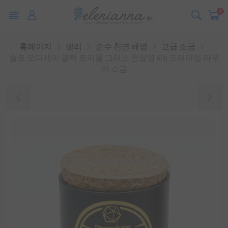
0
홈페이지
델리
순수 천연 해염
고급 소금
솔트 오디세이 블랙 트러플 그리스 천일염 60g 프리미엄 마무
리 소금