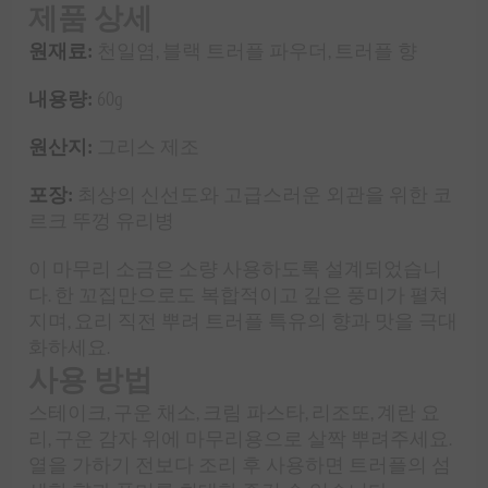
제품 상세
원재료:
천일염, 블랙 트러플 파우더, 트러플 향
내용량:
60g
원산지:
그리스 제조
포장:
최상의 신선도와 고급스러운 외관을 위한 코
르크 뚜껑 유리병
이 마무리 소금은 소량 사용하도록 설계되었습니
다. 한 꼬집만으로도 복합적이고 깊은 풍미가 펼쳐
지며, 요리 직전 뿌려 트러플 특유의 향과 맛을 극대
화하세요.
사용 방법
스테이크, 구운 채소, 크림 파스타, 리조또, 계란 요
리, 구운 감자 위에 마무리용으로 살짝 뿌려주세요.
열을 가하기 전보다 조리 후 사용하면 트러플의 섬