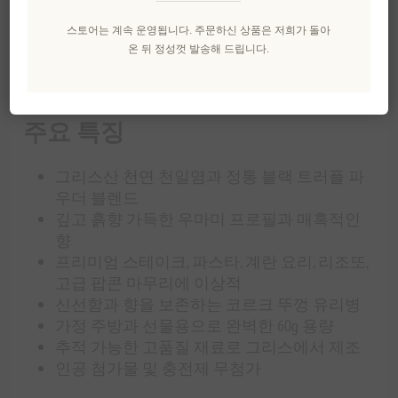
한 미식 경험으로 승화시키는 깊고 풍부한 우마미
스토어는 계속 운영됩니다. 주문하신 상품은 저희가 돌아
풍미를 선사합니다. 코르크 뚜껑이 있는 고급 유리
온 뒤 정성껏 발송해 드립니다.
병에 담긴 60g 마무리 소금은 장인정신의 품질과 세
련된 풍미를 추구하는 분들을 위해 제작되었습니
다.
주요 특징
그리스산 천연 천일염과 정통 블랙 트러플 파
우더 블렌드
깊고 흙향 가득한 우마미 프로필과 매혹적인
향
프리미엄 스테이크, 파스타, 계란 요리, 리조또,
고급 팝콘 마무리에 이상적
신선함과 향을 보존하는 코르크 뚜껑 유리병
가정 주방과 선물용으로 완벽한 60g 용량
추적 가능한 고품질 재료로 그리스에서 제조
인공 첨가물 및 충전제 무첨가