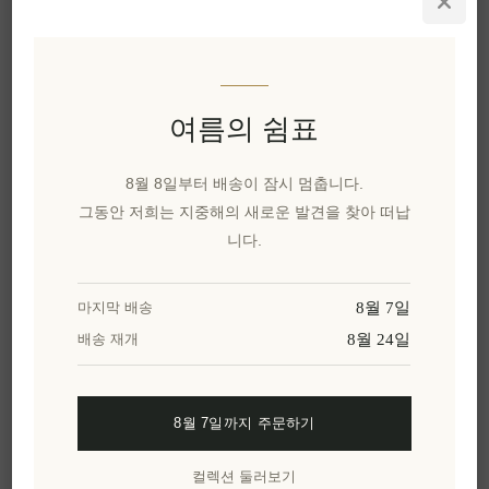
이 특별한 선물을 공유해보세요
카카오톡으로 공유
여름의 쉼표
위시리스트에 추가
8월 8일부터 배송이 잠시 멈춥니다.
친구에게 이메일 보내기
그동안 저희는 지중해의 새로운 발견을 찾아 떠납
니다.
유효성:
9 재고 있음
배달 날짜:
2~8일
8월 7일
마지막 배송
8월 24일
배송 재개
개요
리뷰
제품에 대하여
8월 7일까지 주문하기
순수 그리스 천일염 결정에 진짜 블랙 트러플 파우
컬렉션 둘러보기
더를 결합한 고메 소금 블렌드로, 일상 요리를 특별