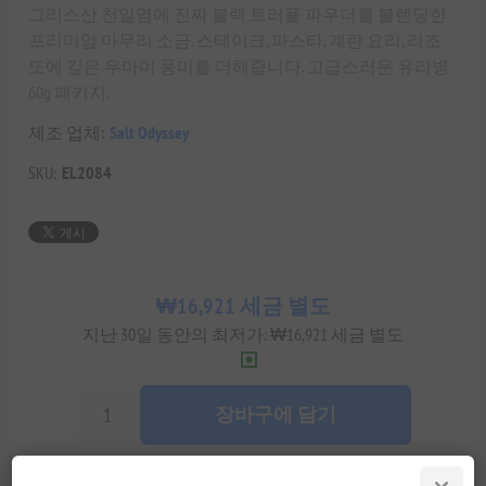
그리스산 천일염에 진짜 블랙 트러플 파우더를 블렌딩한
프리미엄 마무리 소금. 스테이크, 파스타, 계란 요리, 리조
또에 깊은 우마미 풍미를 더해줍니다. 고급스러운 유리병
60g 패키지.
제조 업체:
Salt Odyssey
SKU:
EL2084
₩16,921 세금 별도
지난 30일 동안의 최저가: ₩16,921 세금 별도
장바구에 담기