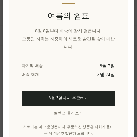
여름의 쉼표
정보
8월 8일부터 배송이 잠시 멈춥니다.
내 계정
그동안 저희는 지중해의 새로운 발견을 찾아 떠납
니다.
고객 서비스
8월 7일
마지막 배송
8월 24일
배송 재개
뉴스 레터
8월 7일까지 주문하기
구독하기
수신 거부
컬렉션 둘러보기
엘레니아나를 더 알아보세요.
스토어는 계속 운영됩니다. 주문하신 상품은 저희가 돌아
온 뒤 정성껏 발송해 드립니다.