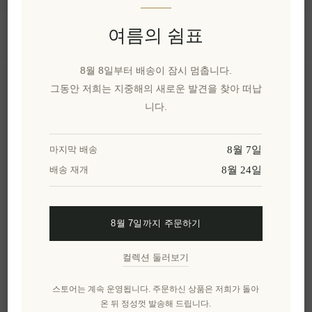
여름의 쉼표
정보
8월 8일부터 배송이 잠시 멈춥니다.
내 계정
그동안 저희는 지중해의 새로운 발견을 찾아 떠납
니다.
고객 서비스
8월 7일
마지막 배송
8월 24일
배송 재개
뉴스 레터
8월 7일까지 주문하기
구독하기
수신 거부
컬렉션 둘러보기
엘레니아나를 더 알아보세요.
스토어는 계속 운영됩니다. 주문하신 상품은 저희가 돌아
온 뒤 정성껏 발송해 드립니다.