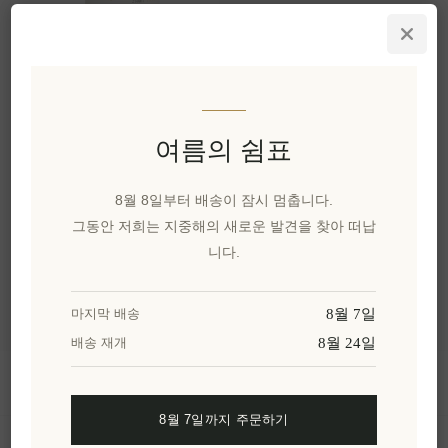
엘리먼츠 내추럴 액상
비누 자스민 250ml
EL1388
₩21,070 세금 별도
여름의 쉼표
8월 8일부터 배송이 잠시 멈춥니다.
카테고리
그동안 저희는 지중해의 새로운 발견을 찾아 떠납
니다.
인기 태그
8월 7일
마지막 배송
8월 24일
배송 재개
정보
8월 7일까지 주문하기
내 계정