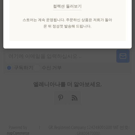
컬렉션 둘러보기
고객 서비스
스토어는 계속 운영됩니다. 주문하신 상품은 저희가 돌아
온 뒤 정성껏 발송해 드립니다.
뉴스 레터
구독하기
수신 거부
엘레니아나를 더 알아보세요.
Powered by
|
GR. Registered Company 124248001000 VAT 번호:
nopCommerce
GR800470000.