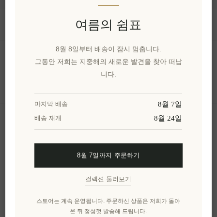
여름의 쉼표
정보
8월 8일부터 배송이 잠시 멈춥니다.
내 계정
그동안 저희는 지중해의 새로운 발견을 찾아 떠납
니다.
고객 서비스
8월 7일
마지막 배송
8월 24일
배송 재개
뉴스 레터
8월 7일까지 주문하기
구독하기
수신 거부
컬렉션 둘러보기
엘레니아나를 더 알아보세요.
스토어는 계속 운영됩니다. 주문하신 상품은 저희가 돌아
온 뒤 정성껏 발송해 드립니다.