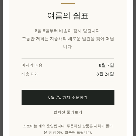
여름의 쉼표
정보
8월 8일부터 배송이 잠시 멈춥니다.
내 계정
그동안 저희는 지중해의 새로운 발견을 찾아 떠납
니다.
고객 서비스
8월 7일
마지막 배송
8월 24일
배송 재개
뉴스 레터
8월 7일까지 주문하기
구독하기
수신 거부
컬렉션 둘러보기
엘레니아나를 더 알아보세요.
스토어는 계속 운영됩니다. 주문하신 상품은 저희가 돌아
온 뒤 정성껏 발송해 드립니다.