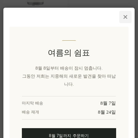
산토리니 아시르티코
드라이 화이트 와인 산
토 와인
EL1666
₩47,334 세금 별도
여름의 쉼표
1 lt 당 ₩63,111과 같습니
다.
8월 8일부터 배송이 잠시 멈춥니다.
그동안 저희는 지중해의 새로운 발견을 찾아 떠납
니다.
카테고리
인기 태그
8월 7일
마지막 배송
8월 24일
배송 재개
8월 7일까지 주문하기