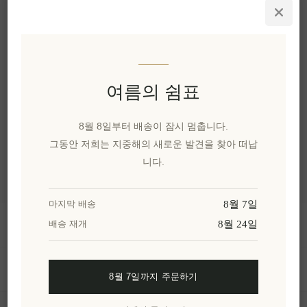
솔트 오딧세이의 소금
세계 여행 에디션 4 x 80g
EL752
₩15,027 세금 별도
여름의 쉼표
카테고리
8월 8일부터 배송이 잠시 멈춥니다.
인기 태그
그동안 저희는 지중해의 새로운 발견을 찾아 떠납
니다.
8월 7일
마지막 배송
정보
8월 24일
배송 재개
내 계정
8월 7일까지 주문하기