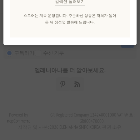
컬렉션 둘러보기
고객 서비스
스토어는 계속 운영됩니다. 주문하신 상품은 저희가 돌아
온 뒤 정성껏 발송해 드립니다.
뉴스 레터
구독하기
수신 거부
엘레니아나를 더 알아보세요.
Powered by
|
GR. Registered Company 124248001000 VAT 번호:
nopCommerce
GR800470000.
저작권 및 사본; 2026 ELENIANNA SMPC KOREA. 판권 소유.