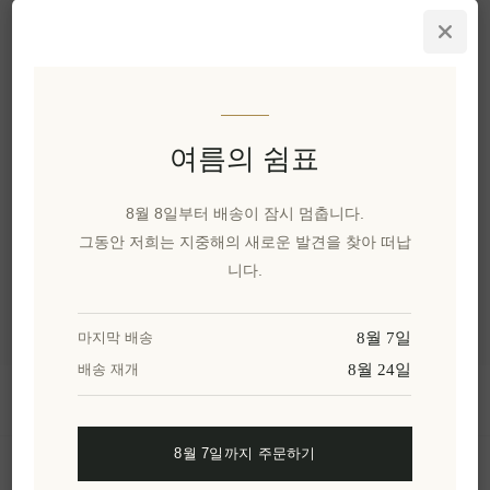
우편으로 잃어버리지
않는 기프트 카드: 편리
하고 즉시 배송되는 선
물 카드
EL1719
여름의 쉼표
카테고리
8월 8일부터 배송이 잠시 멈춥니다.
그동안 저희는 지중해의 새로운 발견을 찾아 떠납
인기 태그
니다.
8월 7일
마지막 배송
8월 24일
배송 재개
정보
8월 7일까지 주문하기
내 계정