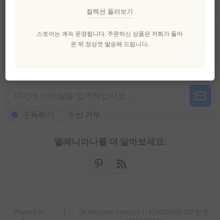
내 계정
컬렉션 둘러보기
고객 서비스
스토어는 계속 운영됩니다. 주문하신 상품은 저희가 돌아
온 뒤 정성껏 발송해 드립니다.
뉴스 레터
구독하기
수신 거부
엘레니아나를 더 알아보세요.
Powered by
|
GR. Registered Company 124248001000 VAT 번호: