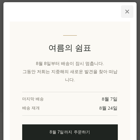
나바리노-아이콘 석류
발사믹 식초 250ml
EL1449
₩8,021 세금 별도
1 lt 당 ₩32,084과 같습니
다.
여름의 쉼표
8월 8일부터 배송이 잠시 멈춥니다.
카테고리
그동안 저희는 지중해의 새로운 발견을 찾아 떠납
니다.
인기 태그
8월 7일
마지막 배송
8월 24일
배송 재개
정보
8월 7일까지 주문하기