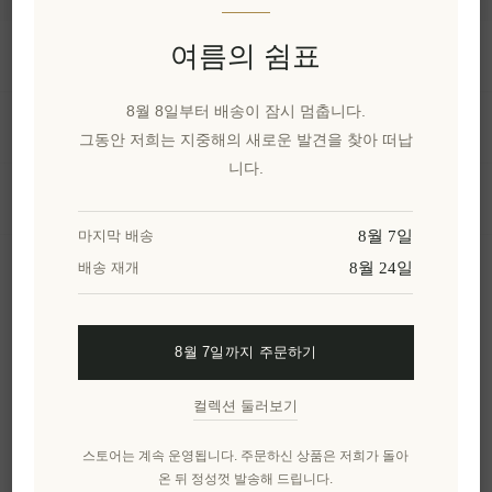
여름의 쉼표
정보
8월 8일부터 배송이 잠시 멈춥니다.
내 계정
그동안 저희는 지중해의 새로운 발견을 찾아 떠납
니다.
고객 서비스
8월 7일
마지막 배송
8월 24일
배송 재개
뉴스 레터
8월 7일까지 주문하기
구독하기
수신 거부
컬렉션 둘러보기
엘레니아나를 더 알아보세요.
스토어는 계속 운영됩니다. 주문하신 상품은 저희가 돌아
온 뒤 정성껏 발송해 드립니다.