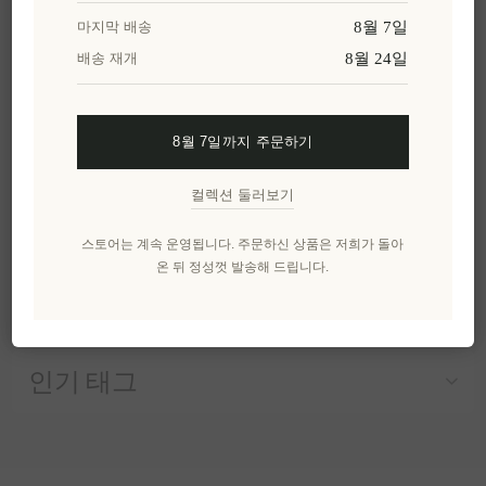
파마코 울트라 프리미
8월 7일
마지막 배송
엄 엑스트라 버진 올리
8월 24일
배송 재개
브오일 고폴리페놀
500ml 그리스 크레타산
유기농 인증
EL621
8월 7일까지 주문하기
₩40,343 세금 별도
1 lt 당 ₩80,686과 같습니
컬렉션 둘러보기
다.
스토어는 계속 운영됩니다. 주문하신 상품은 저희가 돌아
온 뒤 정성껏 발송해 드립니다.
카테고리
인기 태그