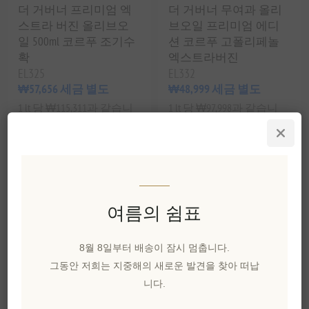
더 거버너 프리미엄 엑
더 거버너 무여과 올리
스트라 버진 올리브오
브오일 프리미엄 에디
일 500ml 코르푸 조기수
션 코르푸 고폴리페놀
확
엑스트라버진
EL325
EL332
₩57,656 세금 별도
₩48,999 세금 별도
1 lt 당 ₩115,311과 같습니
1 lt 당 ₩97,998과 같습니
다.
다.
여름의 쉼표
8월 8일부터 배송이 잠시 멈춥니다.
그동안 저희는 지중해의 새로운 발견을 찾아 떠납
니다.