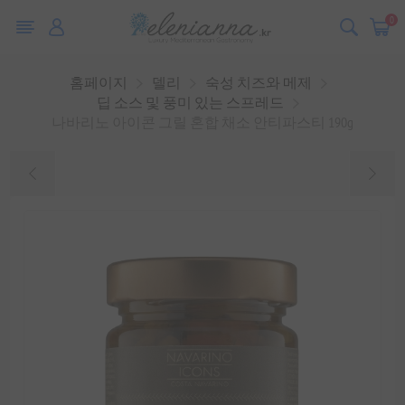
0
홈페이지
델리
숙성 치즈와 메제
딥 소스 및 풍미 있는 스프레드
나바리노 아이콘 그릴 혼합 채소 안티파스티 190g