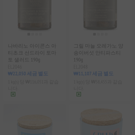
나바리노 아이콘스 아
그릴 마늘 오레가노 양
티초크 선드라이 토마
송이버섯 안티파스티
토 샐러드 190g
190g
EL2046
EL2048
₩22,050 세금 별도
₩11,107 세금 별도
1 kg(s) 당 ₩116,051과 같습
1 kg(s) 당 ₩58,455과 같습
니다.
니다.