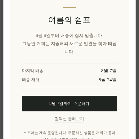
이 특별한 선물을 공유해보세요
카카오톡으로 공유
여름의 쉼표
8월 8일부터 배송이 잠시 멈춥니다.
위시리스트에 추가
그동안 저희는 지중해의 새로운 발견을 찾아 떠납
니다.
친구에게 이메일 보내기
8월 7일
마지막 배송
유효성:
6 재고 있음
8월 24일
배송 재개
배달 날짜:
2~8일
8월 7일까지 주문하기
개요
리뷰
제품에 대하여
컬렉션 둘러보기
펠로폰네소스의 햇볕에 완숙한 채소와 전통 그릴
스토어는 계속 운영됩니다. 주문하신 상품은 저희가 돌아
링 기법이 만나 탄생한 정성 가득한 안티파스티입