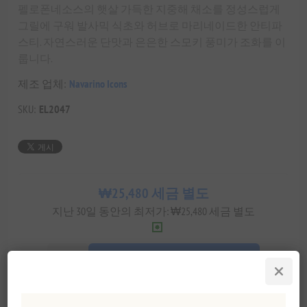
펠로폰네소스의 햇살 가득한 지중해 채소를 정성스럽게
그릴에 구워 발사믹 식초와 허브로 마리네이드한 안티파
스티. 자연스러운 단맛과 은은한 스모키 풍미가 조화를 이
룹니다.
제조 업체:
Navarino Icons
SKU:
EL2047
₩25,480 세금 별도
지난 30일 동안의 최저가: ₩25,480 세금 별도
장바구에 담기