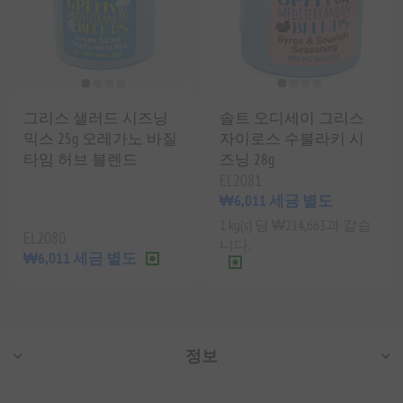
그리스 샐러드 시즈닝
솔트 오디세이 그리스
믹스 25g 오레가노 바질
자이로스 수블라키 시
타임 허브 블렌드
즈닝 28g
EL2081
₩6,011 세금 별도
1 kg(s) 당 ₩214,663과 같습
EL2080
니다.
₩6,011 세금 별도
정보