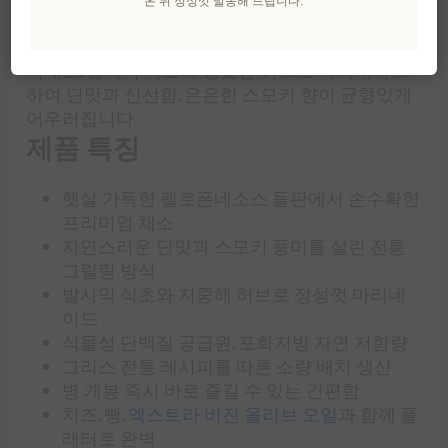
온 뒤 정성껏 발송해 드립니다.
니다. 최적의 숙성 시기에 손으로 수확한 채소를 부
드럽게 그릴에 구워 자연스러운 캐러멜화를 이끌
어내고, 발사믹 식초와 향긋한 허브로 마리네이드
하여 단맛과 신선함, 은은한 스모키 향이 균형있게
어우러집니다.
제품 특징
햇살 가득한 펠로폰네소스 들판에서 손수확한
프리미엄 채소
자연스러운 단맛과 스모키 풍미를 살린 전통
그릴링 방식
발사믹 식초와 지중해 허브로 정성껏 마리네
이드
식물성 단백질 공급원, 포화지방 자연 저함량
그리스 전통 레시피를 따른 소량 배치 생산
병 개봉 즉시 바로 즐길 수 있는 간편함
치즈, 빵,
엑스트라 버진 올리브 오일
과 함께 플
래터로 완벽