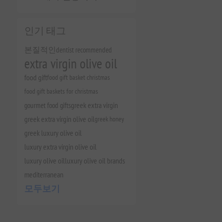
인기 태그
본질적인
dentist recommended
extra virgin olive oil
food gift
food gift basket christmas
food gift baskets for christmas
gourmet food gifts
greek extra virgin
greek extra virgin olive oil
greek honey
greek luxury olive oil
luxury extra virgin olive oil
luxury olive oil
luxury olive oil brands
mediterranean
모두보기