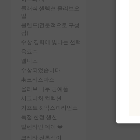
클래식 셀렉션 올리브오
일
블렌드(전문적으로 구성
됨)
수상 경력에 빛나는 선택
음료수
웰니스
수상되었습니다.
🎄크리스마스
올리브 나무 공예품
시그니처 컬렉션
기프트 & 익스피리언스
독점 한정 생산
발렌타인 데이 ❤️
크레타 전통식이