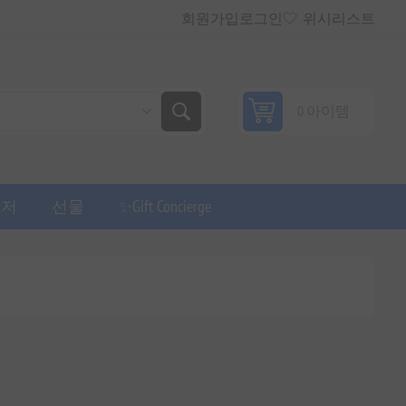
회원가입
로그인
위시리스트
0 아이템
퓨저
선물
✨Gift Concierge