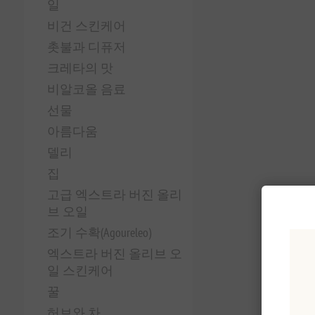
일
비건 스킨케어
촛불과 디퓨저
크레타의 맛
비알코올 음료
선물
아름다움
델리
집
고급 엑스트라 버진 올리
브 오일
조기 수확(Agoureleo)
엑스트라 버진 올리브 오
일 스킨케어
꿀
허브와 차