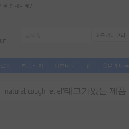
꿀, 전 세계 배송
음료수
허브와 차
아름다움
집
촛불과 디
' natural cough relief'태그가있는 제품