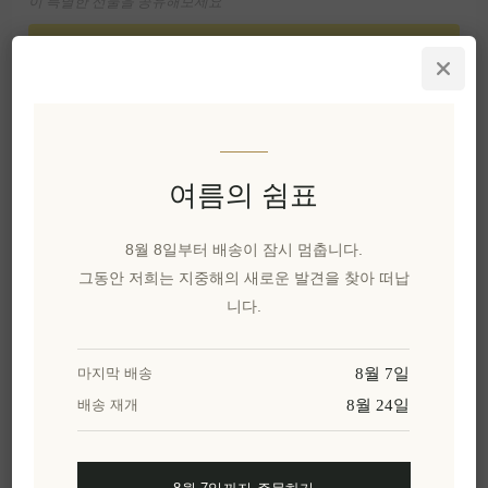
이 특별한 선물을 공유해보세요
카카오톡으로 공유
위시리스트에 추가
친구에게 이메일 보내기
여름의 쉼표
유효성:
1 재고 있음
8월 8일부터 배송이 잠시 멈춥니다.
배달 날짜:
2 Weeks
그동안 저희는 지중해의 새로운 발견을 찾아 떠납
니다.
개요
리뷰
제품에 대하여
8월 7일
마지막 배송
8월 24일
배송 재개
밀리아 리자 익스피리언셜 블랑 드 그리 2020은 모
스코필레로 포도로 정성스럽게 빚은 전통방식 스