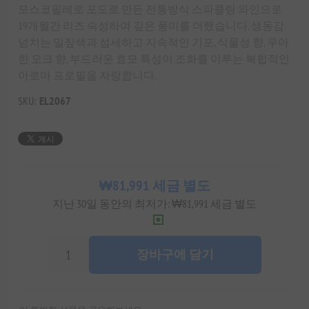
모스코필레로 포도로 만든 전통방식 스파클링 와인으로
19개월간 리즈 숙성하여 깊은 풍미를 더했습니다. 생동감
넘치는 밀짚색과 섬세하고 지속적인 기포, 식물성 향, 우아
한 오크 향, 부드러운 효모 특성이 조화를 이루는 복합적인
아로마 프로필을 자랑합니다.
SKU:
EL2067
₩81,991 세금 별도
지난 30일 동안의 최저가: ₩81,991 세금 별도
장바구에 담기