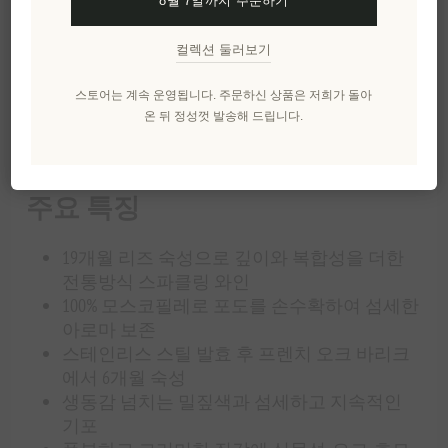
8월 7일까지 주문하기
파클링 와인입니다. 엄선된 포도밭에서 수확한 포
도를 19개월간 리즈와 함께 숙성시켜 깊이 있는 풍
컬렉션 둘러보기
미를 완성했습니다. 브뤼 스타일로 생동감 넘치는
밀짚색과 섬세하고 지속적인 기포가 특징이며, 식
스토어는 계속 운영됩니다. 주문하신 상품은 저희가 돌아
물성 향과 우아한 오크, 부드러운 효모의 복합적인
온 뒤 정성껏 발송해 드립니다.
아로마가 조화를 이룹니다. 입안에서는 풍부하고
크리미한 질감과 은은한 스파이스 향이 느껴지며,
상쾌한 타닌과 함께 긴 여운을 남깁니다.
주요 특징
19개월 리즈 숙성으로 깊이와 복합성을 더한
전통방식 스파클링 와인
100% 모스코필레로 포도를 손수확하여 섬세한
아로마 보존
스테인리스 스틸 발효 후 프렌치 오크 바리크
에서 6개월 숙성
생동감 넘치는 밀짚색과 섬세하고 지속적인
기포