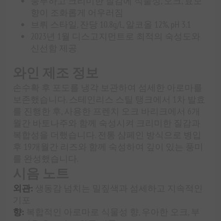
풍부하고 크리미한 질감에 식물성, 오크, 효모
향이 조화롭게 어우러짐
브뤼 스타일, 잔당 10.8g/L, 알코올 12%, pH 3.1
2023년 1월 디스고지먼트로 최적의 숙성도와
신선함 제공
와인 제조 정보
손수확 후 포도를 냉각 보관하여 섬세한 아로마를
보존했습니다. 스테인리스 스틸 탱크에서 1차 발효
를 진행한 후, 사용한 프렌치 오크 바리크에서 6개
월간 바토나주와 함께 숙성시켜 크리미한 질감과
복합성을 더했습니다. 전통 샴페인 방식으로 병입
후 19개월간 리즈와 함께 숙성하여 깊이 있는 풍미
를 완성했습니다.
시음 노트
외관:
생동감 넘치는 밀짚색과 섬세하고 지속적인
기포
향:
복합적인 아로마로 식물성 향, 우아한 오크, 부