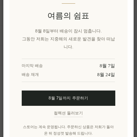
여름의 쉼표
정보
8월 8일부터 배송이 잠시 멈춥니다.
내 계정
그동안 저희는 지중해의 새로운 발견을 찾아 떠납
니다.
고객 서비스
8월 7일
마지막 배송
8월 24일
배송 재개
뉴스 레터
8월 7일까지 주문하기
구독하기
수신 거부
컬렉션 둘러보기
엘레니아나를 더 알아보세요.
스토어는 계속 운영됩니다. 주문하신 상품은 저희가 돌아
온 뒤 정성껏 발송해 드립니다.