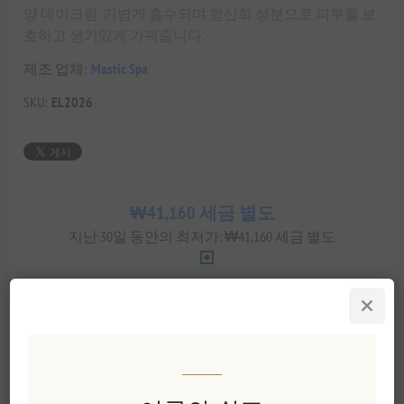
양 데이크림. 가볍게 흡수되며 항산화 성분으로 피부를 보
호하고 생기있게 가꿔줍니다.
제조 업체:
Mastic Spa
SKU:
EL2026
₩41,160 세금 별도
지난 30일 동안의 최저가: ₩41,160 세금 별도
장바구에 담기
이 특별한 선물을 공유해보세요