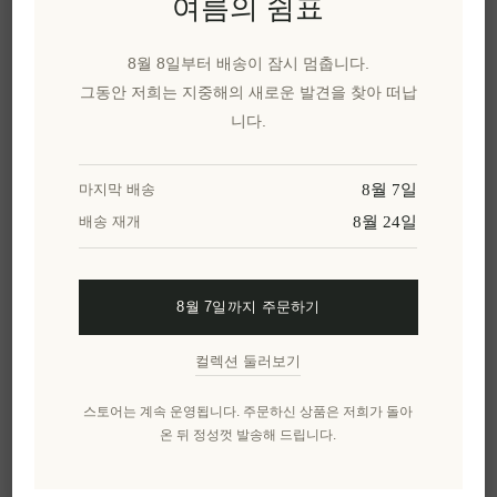
여름의 쉼표
카카오톡으로 공유
8월 8일부터 배송이 잠시 멈춥니다.
위시리스트에 추가
그동안 저희는 지중해의 새로운 발견을 찾아 떠납
니다.
친구에게 이메일 보내기
8월 7일
마지막 배송
유효성:
재고 있음
8월 24일
배송 재개
배달 날짜:
2~8일
8월 7일까지 주문하기
개요
리뷰
제품에 대하여
컬렉션 둘러보기
스토어는 계속 운영됩니다. 주문하신 상품은 저희가 돌아
매스틱스파 올리브데이 크림은 그리스 전통 식물
온 뒤 정성껏 발송해 드립니다.
성 원료와 현대 스킨케어 과학을 결합한 고급 데일
리 모이스처라이저입니다. 귀한 히오스 매스틱 오