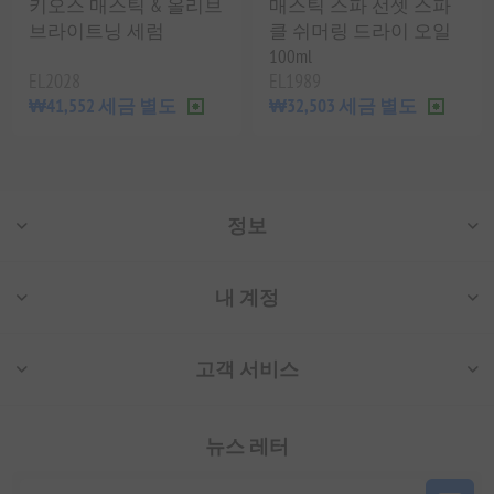
키오스 매스틱 & 올리브
매스틱 스파 선셋 스파
브라이트닝 세럼
클 쉬머링 드라이 오일
100ml
EL2028
EL1989
₩41,552 세금 별도
₩32,503 세금 별도
정보
내 계정
고객 서비스
뉴스 레터