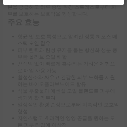
일과 영양 가득한 올리브 오일로 제조되어 필수 수
분을 공급하고 하루 종일 환경 스트레스로부터 피
부를 보호하는 보호막을 형성합니다.
주요 효능
항균 및 보호 특성으로 알려진 정통 히오스 매
스틱 오일 함유
피부 탄력과 탄성 유지를 돕는 항산화 성분 풍
부한 올리브 오일 배합
끈적임 없이 빠르게 흡수되는 가벼운 제형으
로 매일 사용 가능
활성산소와 싸우고 건강한 피부 노화를 지원
하는 바이오플라보노이드 함유
식물 추출물과 에센셜 오일 블렌드로 피부에
생기와 활력 부여
일상적인 환경 손상으로부터 지속적인 보호막
형성
자연스럽고 효과적인 영양 공급을 원하는 모
든 피부 타입에 이상적