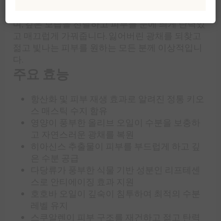
부를 되살려주는 강력한 포뮬러를 만들어냅니다.
이 럭셔리 세럼은 집중 브라이트닝 효과를 발휘하
며, 깊은 보습을 전달하고 피부를 눈에 띄게 탄력있
고 매끄럽게 가꿔줍니다. 잃어버린 광채를 되찾고
젊고 빛나는 피부를 원하는 모든 분께 이상적입니
다.
주요 효능
항산화 및 피부 재생 효과로 알려진 정통 키오
스 매스틱 수지 함유
영양이 풍부한 올리브 오일이 수분을 보충하
고 자연스러운 광채를 복원
히아신스 추출물이 피부를 부드럽게 하고 깊
은 수분 공급
다당류가 풍부한 식물 기반 성분인 리프테센
스로 안티에이징 효과 지원
호호바 오일이 깊숙이 침투하여 최적의 수분
레벨 유지
스쿠알렌이 피부 구조를 재건하고 젊고 탄력