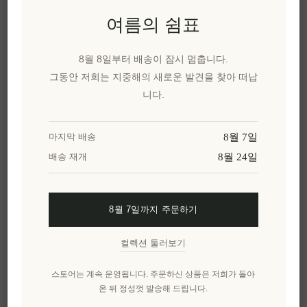
카카오톡으로 공유
여름의 쉼표
위시리스트에 추가
8월 8일부터 배송이 잠시 멈춥니다.
그동안 저희는 지중해의 새로운 발견을 찾아 떠납
친구에게 이메일 보내기
니다.
유효성:
재고 있음
8월 7일
마지막 배송
배달 날짜:
2~8일
8월 24일
배송 재개
개요
리뷰
제품에 대하여
8월 7일까지 주문하기
컬렉션 둘러보기
매스틱 & 올리브 브라이트닝 세럼은 지중해의 전
통적인 스킨케어 보물인 키오스 매스틱과 프리미
스토어는 계속 운영됩니다. 주문하신 상품은 저희가 돌아
엄 올리브 오일을 결합하여 지친 피부와 칙칙한 피
온 뒤 정성껏 발송해 드립니다.