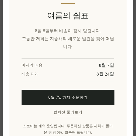
여름의 쉼표
정보
8월 8일부터 배송이 잠시 멈춥니다.
내 계정
그동안 저희는 지중해의 새로운 발견을 찾아 떠납
니다.
고객 서비스
8월 7일
마지막 배송
8월 24일
배송 재개
뉴스 레터
8월 7일까지 주문하기
구독하기
수신 거부
컬렉션 둘러보기
엘레니아나를 더 알아보세요.
스토어는 계속 운영됩니다. 주문하신 상품은 저희가 돌아
온 뒤 정성껏 발송해 드립니다.