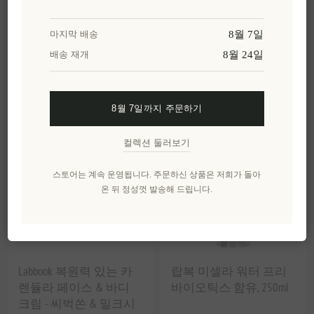
라복 페이스 선스크린
라복 스킨 라이트닝 크
8월 7일
마지막 배송
30 SPF, 50ml
림 30ml
8월 24일
배송 재개
EL1587
EL1586
₩72,296 세금 별도
₩66,053 세금 별도
8월 7일까지 주문하기
컬렉션 둘러보기
스토어는 계속 운영됩니다. 주문하신 상품은 저희가 돌아
온 뒤 정성껏 발송해 드립니다.
Labbook 복원력 있는 카
랍복 미셀라 워터 프리
렌듈라 페이스 & 바디
바이오틱스 함유, 250ml
크림 - 씨벅쏜 & 밀크시