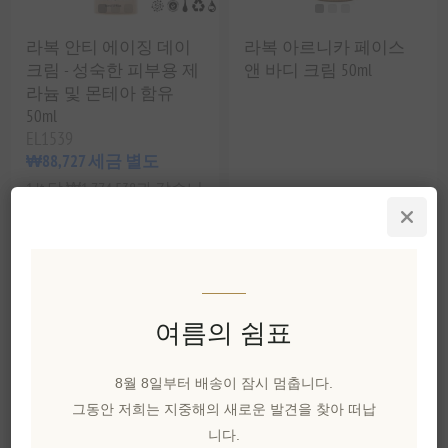
라복 안티 에이징 데이
라복 아르니카 페이스
크림 - 성숙한 피부용 제
앤 바디 크림 50ml
라늄 및 몬테아 함유
50ml
EL1539
₩88,727 세금 별도
1 lt 당 ₩1,774,538과 같습니
EL1584
다.
₩32,862 세금 별도
여름의 쉼표
8월 8일부터 배송이 잠시 멈춥니다.
그동안 저희는 지중해의 새로운 발견을 찾아 떠납
니다.