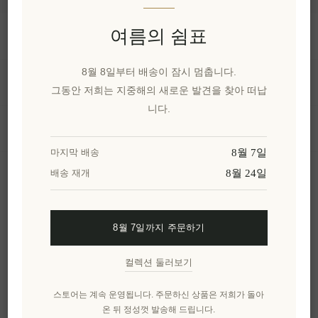
여름의 쉼표
정보
8월 8일부터 배송이 잠시 멈춥니다.
내 계정
그동안 저희는 지중해의 새로운 발견을 찾아 떠납
니다.
고객 서비스
8월 7일
마지막 배송
8월 24일
배송 재개
뉴스 레터
8월 7일까지 주문하기
구독하기
수신 거부
컬렉션 둘러보기
엘레니아나를 더 알아보세요.
스토어는 계속 운영됩니다. 주문하신 상품은 저희가 돌아
온 뒤 정성껏 발송해 드립니다.