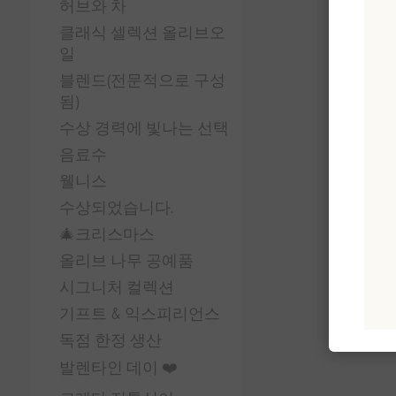
허브와 차
클래식 셀렉션 올리브오
일
블렌드(전문적으로 구성
됨)
수상 경력에 빛나는 선택
음료수
웰니스
수상되었습니다.
🎄크리스마스
올리브 나무 공예품
시그니처 컬렉션
기프트 & 익스피리언스
독점 한정 생산
발렌타인 데이 ❤️