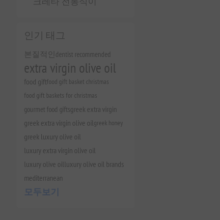
크레타 전통식이
인기 태그
본질적인
dentist recommended
extra virgin olive oil
food gift
food gift basket christmas
food gift baskets for christmas
gourmet food gifts
greek extra virgin
greek extra virgin olive oil
greek honey
greek luxury olive oil
luxury extra virgin olive oil
luxury olive oil
luxury olive oil brands
mediterranean
모두보기