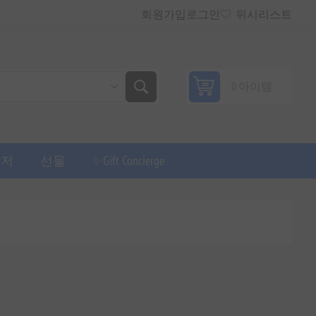
회원가입
로그인
위시리스트
0 아이템
퓨저
선물
✨Gift Concierge