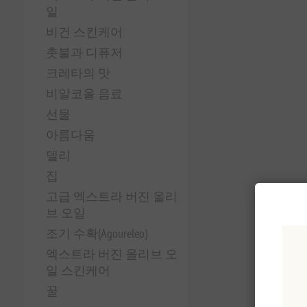
일
비건 스킨케어
촛불과 디퓨저
크레타의 맛
비알코올 음료
선물
아름다움
델리
집
고급 엑스트라 버진 올리
브 오일
조기 수확(Agoureleo)
엑스트라 버진 올리브 오
일 스킨케어
꿀