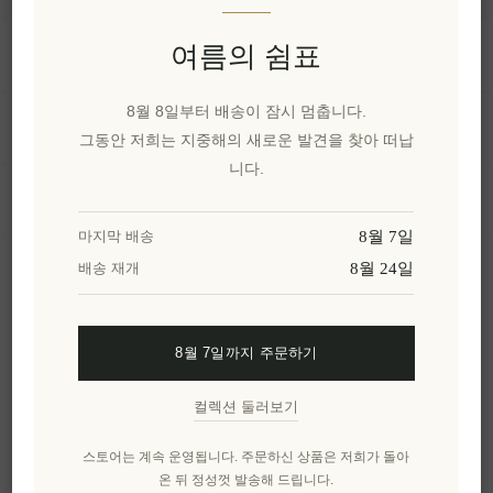
여름의 쉼표
정보
8월 8일부터 배송이 잠시 멈춥니다.
내 계정
그동안 저희는 지중해의 새로운 발견을 찾아 떠납
니다.
고객 서비스
8월 7일
마지막 배송
8월 24일
배송 재개
뉴스 레터
8월 7일까지 주문하기
구독하기
수신 거부
컬렉션 둘러보기
엘레니아나를 더 알아보세요.
스토어는 계속 운영됩니다. 주문하신 상품은 저희가 돌아
온 뒤 정성껏 발송해 드립니다.