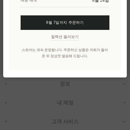
8월 24일
배송 재개
EL1637
₩35,933 세금 별도
8월 7일까지 주문하기
카테고리
컬렉션 둘러보기
인기 태그
스토어는 계속 운영됩니다. 주문하신 상품은 저희가 돌아
온 뒤 정성껏 발송해 드립니다.
정보
내 계정
고객 서비스