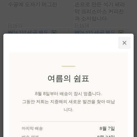
수공예 도자기 머그잔
손으로 만든 석기 세라
믹 크리스마스 커피잔
과 소서입니다.
EL1633
EL1634
₩24,337 세금 별도
₩26,133 세금 별도
여름의 쉼표
8월 8일부터 배송이 잠시 멈춥니다.
그동안 저희는 지중해의 새로운 발견을 찾아 떠납
니다.
손으로 만든 세라믹 반
응 유약 석기 타원형 접
시, 흰색과 파란색 물방
8월 7일
마지막 배송
울 무늬의 청록색