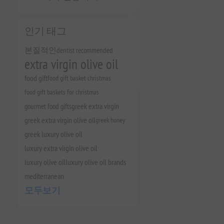
인기 태그
본질적인
dentist recommended
extra virgin olive oil
food gift
food gift basket christmas
food gift baskets for christmas
gourmet food gifts
greek extra virgin
greek extra virgin olive oil
greek honey
greek luxury olive oil
luxury extra virgin olive oil
luxury olive oil
luxury olive oil brands
mediterranean
모두보기