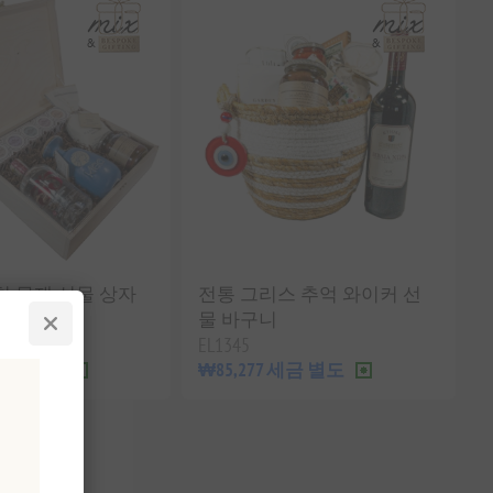
치 목재 선물 상자
전통 그리스 추억 와이커 선
물 바구니
EL1345
 세금 별도
₩85,277 세금 별도