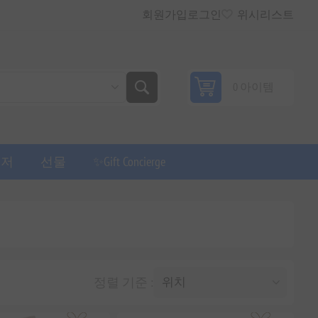
회원가입
로그인
위시리스트
0 아이템
퓨저
선물
✨Gift Concierge
정렬 기준 :