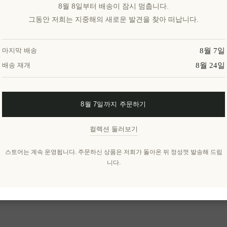
8월 8일부터 배송이 잠시 멈춥니다.
그동안 저희는 지중해의 새로운 발견을 찾아 떠납니다.
8월 7일
마지막 배송
8월 24일
배송 재개
리스 와이
그리스의 독특한 선물, 나무
8월 7일까지 주문하기
상자에 담긴 선물
EL1447
컬렉션 둘러보기
₩128,145 세금 별도
스토어는 계속 운영됩니다. 주문하신 상품은 저희가 돌아온 뒤 정성껏 발송해 드립
니다.
1
2
3