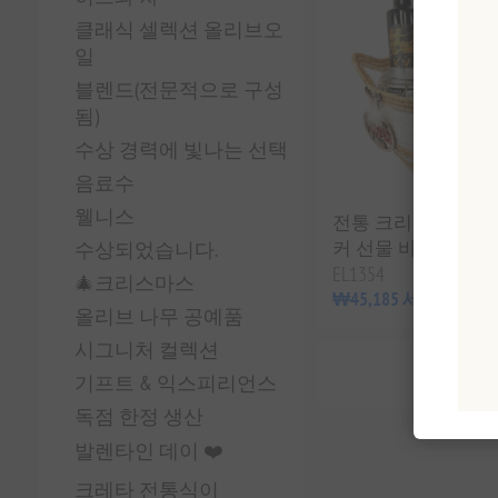
클래식 셀렉션 올리브오
일
블렌드(전문적으로 구성
됨)
수상 경력에 빛나는 선택
음료수
웰니스
전통 크리스마스 그
커 선물 바구니
수상되었습니다.
EL1354
🎄크리스마스
₩45,185 세금 별도
올리브 나무 공예품
시그니처 컬렉션
기프트 & 익스피리언스
독점 한정 생산
발렌타인 데이 ❤️
크레타 전통식이