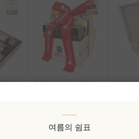
6가지 아이
칼리메라 위드 러브 우든 기
그리스 터
물 상자
프트 바스켓
EL1342
EL1344
₩139,499 세금 별도
₩90,370
여름의 쉼표