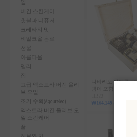
일
비건 스킨케어
촛불과 디퓨저
크레타의 맛
비알코올 음료
선물
아름다움
델리
집
나바리노 아이콘 – 
고급 엑스트라 버진 올리
템이 포함된 목재 선
브 오일
EL322
조기 수확(Agoureleo)
₩164,145 세금 별도
엑스트라 버진 올리브 오
일 스킨케어
꿀
허브와 차