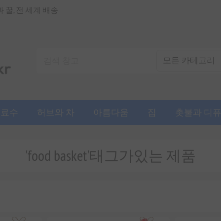
꿀, 전 세계 배송
음료수
허브와 차
아름다움
집
촛불과 디
'food basket'태그가있는 제품