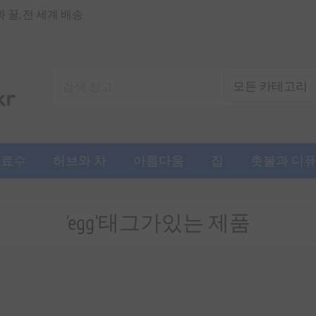
꿀, 전 세계 배송
음료수
허브와 차
아름다움
집
촛불과 디
'egg'태그가있는 제품