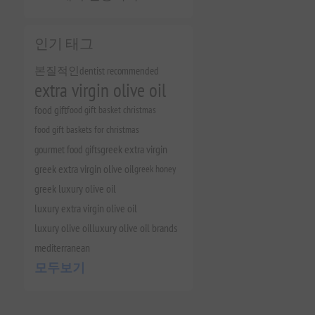
인기 태그
본질적인
dentist recommended
extra virgin olive oil
food gift
food gift basket christmas
food gift baskets for christmas
gourmet food gifts
greek extra virgin
greek extra virgin olive oil
greek honey
greek luxury olive oil
luxury extra virgin olive oil
luxury olive oil
luxury olive oil brands
mediterranean
모두보기