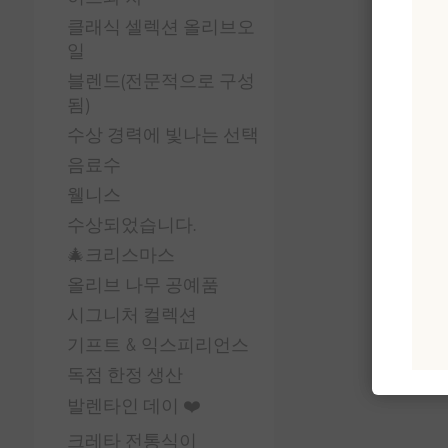
클래식 셀렉션 올리브오
일
블렌드(전문적으로 구성
됨)
수상 경력에 빛나는 선택
음료수
웰니스
수상되었습니다.
🎄크리스마스
올리브 나무 공예품
시그니처 컬렉션
기프트 & 익스피리언스
독점 한정 생산
발렌타인 데이 ❤️
크레타 전통식이