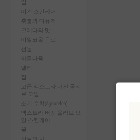
일
비건 스킨케어
촛불과 디퓨저
크레타의 맛
비알코올 음료
선물
아름다움
델리
집
고급 엑스트라 버진 올리
브 오일
조기 수확(Agoureleo)
엑스트라 버진 올리브 오
일 스킨케어
꿀
허브와 차