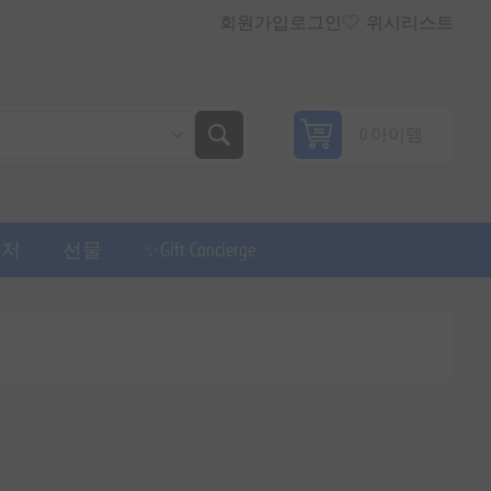
회원가입
로그인
위시리스트
0 아이템
퓨저
선물
✨Gift Concierge