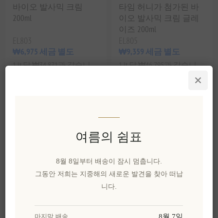
바이오 발사믹 크림
타임 허니가 첨가된 바
200ml
이오 발사믹 크림 글레
이즈 200ml
EL803
EL805
₩6,975 세금 별도
₩9,359 세금 별도
1 lt 당 ₩34,871과 같습니
1 lt 당 ₩46,795과 같습니
다.
다.
여름의 쉼표
8월 8일부터 배송이 잠시 멈춥니다.
그동안 저희는 지중해의 새로운 발견을 찾아 떠납
니다.
바이오 발사믹 크림 글
8월 7일
마지막 배송