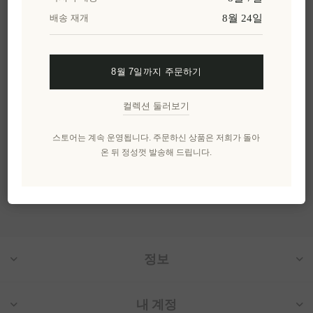
레이즈 200ml
8월 24일
배송 재개
EL806
₩8,755 세금 별도
1 lt 당 ₩35,018과 같습니
8월 7일까지 주문하기
다.
컬렉션 둘러보기
카테고리
스토어는 계속 운영됩니다. 주문하신 상품은 저희가 돌아
온 뒤 정성껏 발송해 드립니다.
인기 태그
정보
내 계정