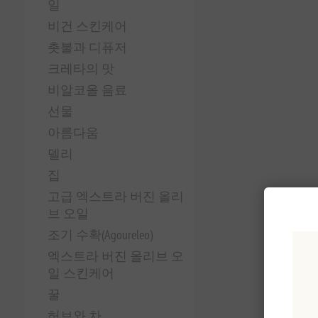
일
비건 스킨케어
촛불과 디퓨저
크레타의 맛
비알코올 음료
선물
아름다움
델리
집
고급 엑스트라 버진 올리
브 오일
조기 수확(Agoureleo)
엑스트라 버진 올리브 오
일 스킨케어
꿀
허브와 차