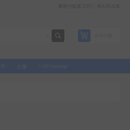
회원가입
로그인
위시리스트
0 아이템
퓨저
선물
✨Gift Concierge