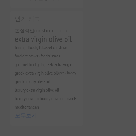
인기 태그
본질적인
dentist recommended
extra virgin olive oil
food gift
food gift basket christmas
food gift baskets for christmas
gourmet food gifts
greek extra virgin
greek extra virgin olive oil
greek honey
greek luxury olive oil
luxury extra virgin olive oil
luxury olive oil
luxury olive oil brands
mediterranean
모두보기