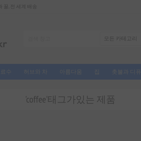
꿀, 전 세계 배송
음료수
허브와 차
아름다움
집
촛불과 디
'coffee'태그가있는 제품