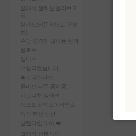
클래식 셀렉션 올리브오
일
블렌드(전문적으로 구성
됨)
수상 경력에 빛나는 선택
음료수
웰니스
수상되었습니다.
🎄크리스마스
올리브 나무 공예품
시그니처 컬렉션
기프트 & 익스피리언스
독점 한정 생산
발렌타인 데이 ❤️
크레타 전통식이