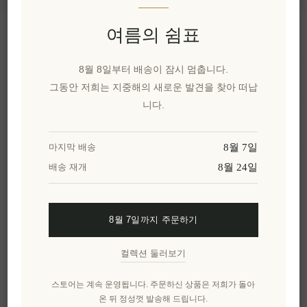
여름의 쉼표
정보
8월 8일부터 배송이 잠시 멈춥니다.
내 계정
그동안 저희는 지중해의 새로운 발견을 찾아 떠납
니다.
고객 서비스
8월 7일
마지막 배송
8월 24일
배송 재개
뉴스 레터
8월 7일까지 주문하기
구독하기
수신 거부
컬렉션 둘러보기
엘레니아나를 더 알아보세요.
스토어는 계속 운영됩니다. 주문하신 상품은 저희가 돌아
온 뒤 정성껏 발송해 드립니다.