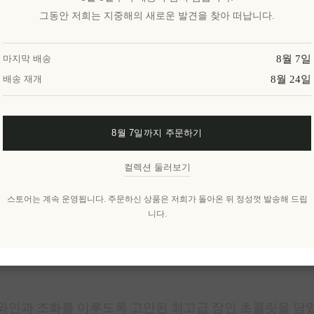
그동안 저희는 지중해의 새로운 발견을 찾아 떠납니다.
8월 7일
마지막 배송
위시리스트에 추가
8월 24일
배송 재개
친구
8월 7일까지 주문하기
컬렉션 둘러보기
배달 날짜:
2~8일
스토어는 계속 운영됩니다. 주문하신 상품은 저희가 돌아온 뒤 정성껏 발송해 드립
니다.
개요
리뷰
제품에 대하여
 와인과 조화를 이루도록 고안된 최고급 장인 초콜릿을 담