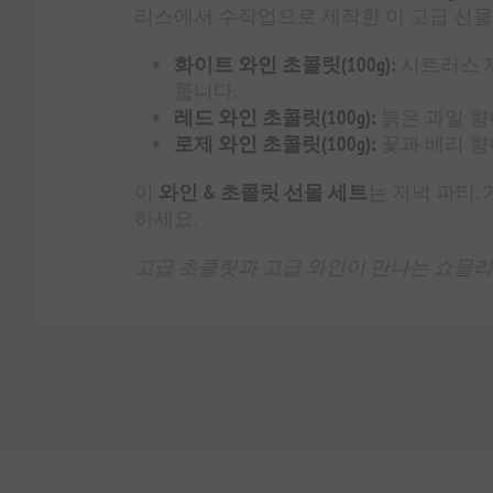
리스에서 수작업으로 제작한 이 고급 선물
화이트 와인 초콜릿(100g):
시트러스 
룹니다.
레드 와인 초콜릿(100g):
붉은 과일 향
로제 와인 초콜릿(100g):
꽃과 베리 향
이
와인 & 초콜릿 선물 세트
는 저녁 파티,
하세요.
고급 초콜릿과 고급 와인이 만나는 쇼믈리