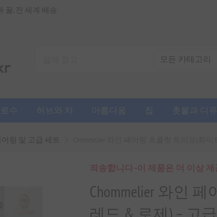
꿀, 전 세계 배송
음료수
허브와 차
아름다움
집
촛불과 디
페어링 및 고급 세트
Chommelier 와인 페어링 초콜릿 트리오(화이트
죄송합니다 -이 제품은 더 이상 
Chommelier 와
레드 & 로제) – 고