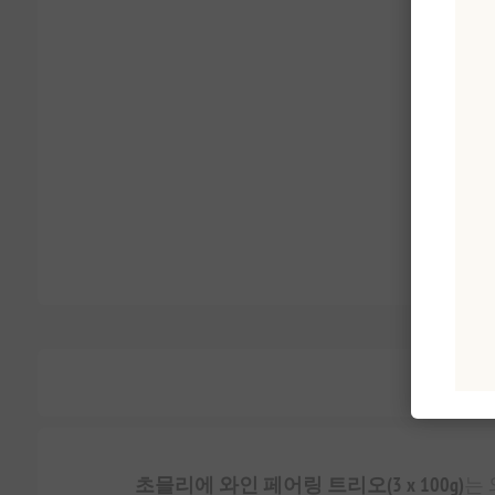
초믈리에 와인 페어링 트리오(3 x 100g)
는