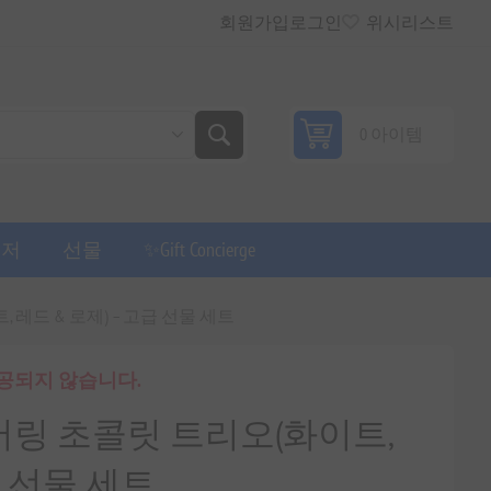
회원가입
로그인
위시리스트
0 아이템
퓨저
선물
✨Gift Concierge
, 레드 & 로제) – 고급 선물 세트
제공되지 않습니다.
인 페어링 초콜릿 트리오(화이트,
급 선물 세트