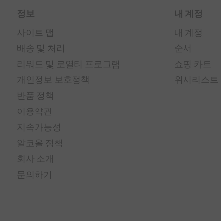
정보
내 계정
사이트 맵
내 계정
배송 및 처리
순서
리워드 및 로열티 프로그램
쇼핑 카트
개인정보 보호정책
위시리스트
반품 정책
이용약관
지속가능성
알코올 정책
회사 소개
문의하기