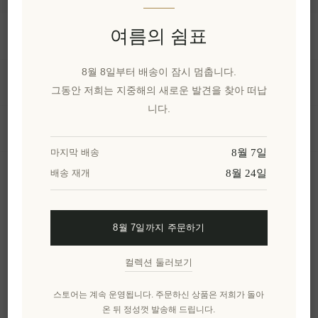
여름의 쉼표
정보
8월 8일부터 배송이 잠시 멈춥니다.
내 계정
그동안 저희는 지중해의 새로운 발견을 찾아 떠납
니다.
고객 서비스
8월 7일
마지막 배송
8월 24일
배송 재개
뉴스 레터
8월 7일까지 주문하기
구독하기
수신 거부
컬렉션 둘러보기
엘레니아나를 더 알아보세요.
스토어는 계속 운영됩니다. 주문하신 상품은 저희가 돌아
온 뒤 정성껏 발송해 드립니다.