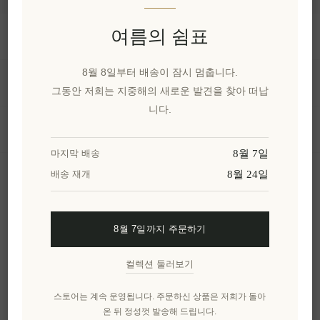
여름의 쉼표
정보
8월 8일부터 배송이 잠시 멈춥니다.
내 계정
그동안 저희는 지중해의 새로운 발견을 찾아 떠납
니다.
고객 서비스
8월 7일
마지막 배송
8월 24일
배송 재개
뉴스 레터
8월 7일까지 주문하기
구독하기
수신 거부
컬렉션 둘러보기
엘레니아나를 더 알아보세요.
스토어는 계속 운영됩니다. 주문하신 상품은 저희가 돌아
온 뒤 정성껏 발송해 드립니다.