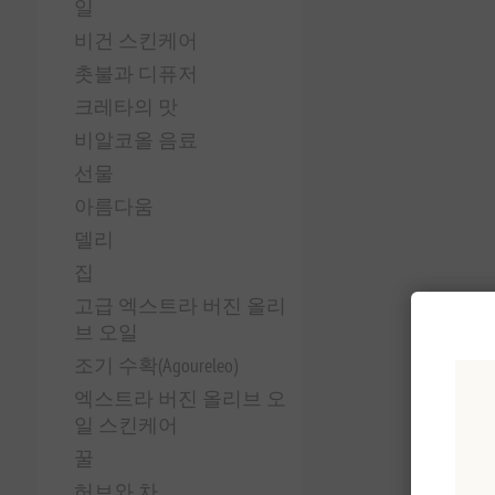
일
비건 스킨케어
촛불과 디퓨저
크레타의 맛
비알코올 음료
선물
아름다움
델리
집
고급 엑스트라 버진 올리
브 오일
조기 수확(Agoureleo)
엑스트라 버진 올리브 오
일 스킨케어
꿀
허브와 차