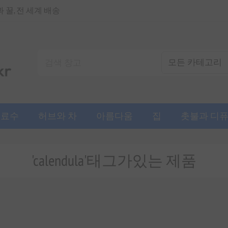
꿀, 전 세계 배송
음료수
허브와 차
아름다움
집
촛불과 디
'calendula'태그가있는 제품