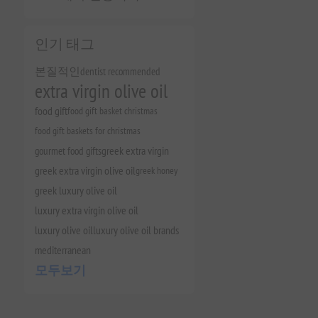
인기 태그
본질적인
dentist recommended
extra virgin olive oil
food gift
food gift basket christmas
food gift baskets for christmas
gourmet food gifts
greek extra virgin
greek extra virgin olive oil
greek honey
greek luxury olive oil
luxury extra virgin olive oil
luxury olive oil
luxury olive oil brands
mediterranean
모두보기