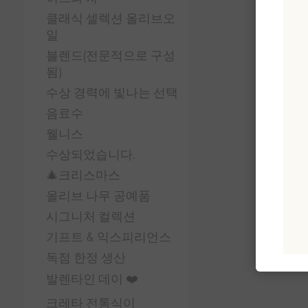
클래식 셀렉션 올리브오
일
블렌드(전문적으로 구성
됨)
수상 경력에 빛나는 선택
음료수
웰니스
수상되었습니다.
🎄크리스마스
올리브 나무 공예품
시그니처 컬렉션
기프트 & 익스피리언스
독점 한정 생산
발렌타인 데이 ❤️
크레타 전통식이