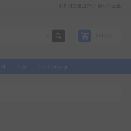
회원가입
로그인
위시리스트
0 아이템
퓨저
선물
✨Gift Concierge